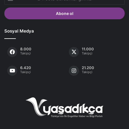
Posta
adresinizi
giriniz
Sosyal Medya
8.000
11.000
Takipçi
Takipçi
6.420
21.200
Takipçi
Takipçi