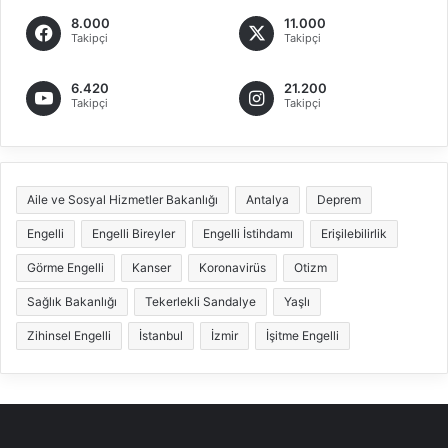
8.000
11.000
Takipçi
Takipçi
6.420
21.200
Takipçi
Takipçi
Aile ve Sosyal Hizmetler Bakanlığı
Antalya
Deprem
Engelli
Engelli Bireyler
Engelli İstihdamı
Erişilebilirlik
Görme Engelli
Kanser
Koronavirüs
Otizm
Sağlık Bakanlığı
Tekerlekli Sandalye
Yaşlı
Zihinsel Engelli
İstanbul
İzmir
İşitme Engelli