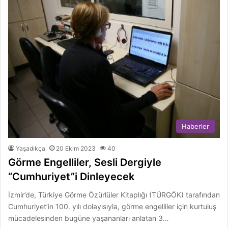
Haberler
Yaşadıkça
20 Ekim 2023
40
Görme Engelliler, Sesli Dergiyle
“Cumhuriyet”i Dinleyecek
İzmir’de, Türkiye Görme Özürlüler Kitaplığı (TÜRGÖK) tarafından
Cumhuriyet’in 100. yılı dolayısıyla, görme engelliler için kurtuluş
mücadelesinden bugüne yaşananları anlatan 3…