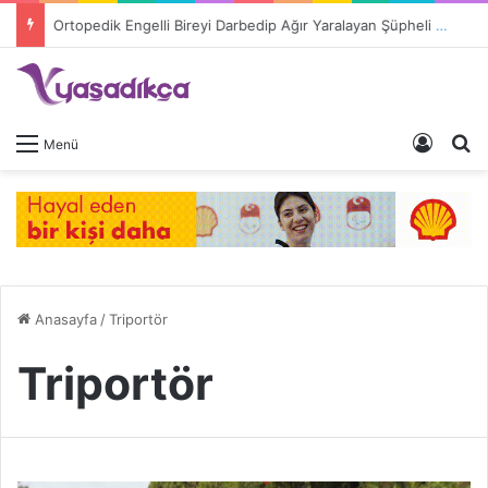
Ortopedik Engelli Bireyi Darbedip Ağır Yaralayan Şüpheli Tutuklandı
Giriş 
A
Menü
Anasayfa
/
Triportör
Triportör