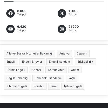
8.000
11.000
Takipçi
Takipçi
6.420
21.200
Takipçi
Takipçi
Aile ve Sosyal Hizmetler Bakanlığı
Antalya
Deprem
Engelli
Engelli Bireyler
Engelli İstihdamı
Erişilebilirlik
Görme Engelli
Kanser
Koronavirüs
Otizm
Sağlık Bakanlığı
Tekerlekli Sandalye
Yaşlı
Zihinsel Engelli
İstanbul
İzmir
İşitme Engelli