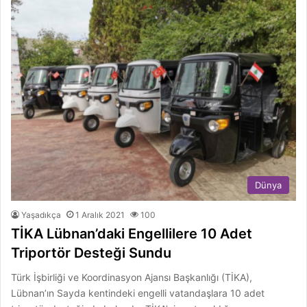
Dünya
Yaşadıkça
1 Aralık 2021
100
TİKA Lübnan’daki Engellilere 10 Adet
Triportör Desteği Sundu
Türk İşbirliği ve Koordinasyon Ajansı Başkanlığı (TİKA),
Lübnan’ın Sayda kentindeki engelli vatandaşlara 10 adet