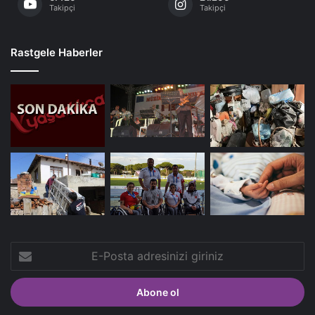
Takipçi
Takipçi
Rastgele Haberler
E-
Posta
adresinizi
giriniz