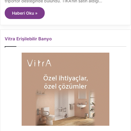
triportör desteğinde bulundu. TİKA’nin satın aldığı…
Haberi Oku »
Vitra Erişilebilir Banyo