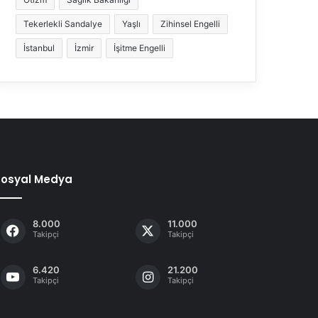
Tekerlekli Sandalye
Yaşlı
Zihinsel Engelli
İstanbul
İzmir
İşitme Engelli
Sosyal Medya
8.000
11.000
Takipçi
Takipçi
6.420
21.200
Takipçi
Takipçi