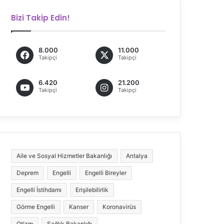
Bizi Takip Edin!
8.000
11.000
Takipçi
Takipçi
6.420
21.200
Takipçi
Takipçi
Aile ve Sosyal Hizmetler Bakanlığı
Antalya
Deprem
Engelli
Engelli Bireyler
Engelli İstihdamı
Erişilebilirlik
Görme Engelli
Kanser
Koronavirüs
Otizm
Sağlık Bakanlığı