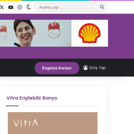
acebook
X
YouTube
Instagram
Dış görünümü değiştir
Arama
yap
...
Giriş Yap
Engelsiz Kariyer
Vitra Erişilebilir Banyo