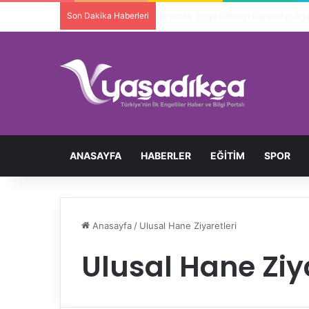
Son Dakika Haberleri
Ortopedik Engelli Bireyi Darbedip 
ANASAYFA
HABERLER
EĞITIM
SPOR
Anasayfa
/
Ulusal Hane Ziyaretleri
Ulusal Hane Ziya