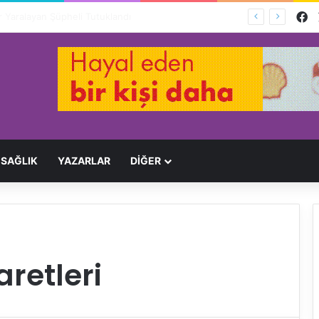
F
Ağır Yaralayan Şüpheli Tutuklandı
SAĞLIK
YAZARLAR
DİĞER
retleri