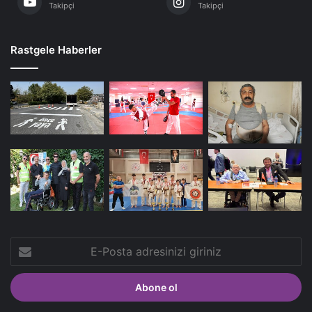
Takipçi
Takipçi
Rastgele Haberler
E-
Posta
adresinizi
giriniz