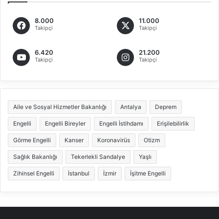
8.000
11.000
Takipçi
Takipçi
6.420
21.200
Takipçi
Takipçi
Aile ve Sosyal Hizmetler Bakanlığı
Antalya
Deprem
Engelli
Engelli Bireyler
Engelli İstihdamı
Erişilebilirlik
Görme Engelli
Kanser
Koronavirüs
Otizm
Sağlık Bakanlığı
Tekerlekli Sandalye
Yaşlı
Zihinsel Engelli
İstanbul
İzmir
İşitme Engelli