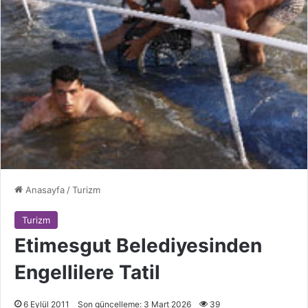
Anasayfa
/
Turizm
Turizm
Etimesgut Belediyesinden
Engellilere Tatil
6 Eylül 2011
Son güncelleme: 3 Mart 2026
39