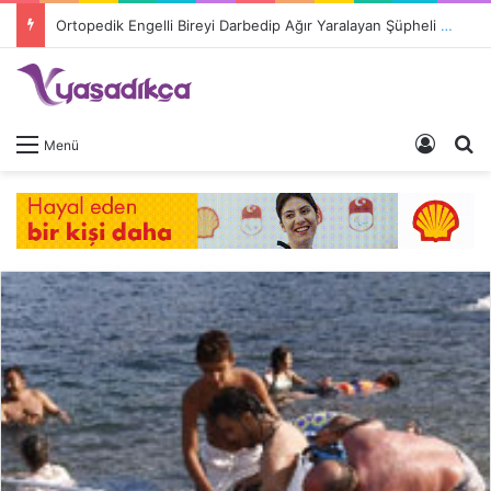
Ortopedik Engelli Bireyi Darbedip Ağır Yaralayan Şüpheli Tutuklandı
Giriş 
A
Menü