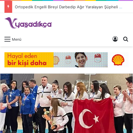
Ortopedik Engelli Bireyi Darbedip Ağır Yaralayan Şüpheli Tutuklandı
Giriş 
A
Menü