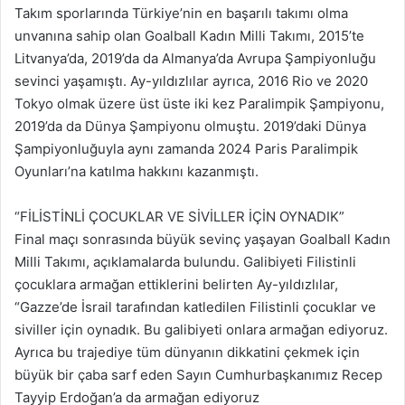
Takım sporlarında Türkiye’nin en başarılı takımı olma
unvanına sahip olan Goalball Kadın Milli Takımı, 2015’te
Litvanya’da, 2019’da da Almanya’da Avrupa Şampiyonluğu
sevinci yaşamıştı. Ay-yıldızlılar ayrıca, 2016 Rio ve 2020
Tokyo olmak üzere üst üste iki kez Paralimpik Şampiyonu,
2019’da da Dünya Şampiyonu olmuştu. 2019’daki Dünya
Şampiyonluğuyla aynı zamanda 2024 Paris Paralimpik
Oyunları’na katılma hakkını kazanmıştı.
“FİLİSTİNLİ ÇOCUKLAR VE SİVİLLER İÇİN OYNADIK”
Final maçı sonrasında büyük sevinç yaşayan Goalball Kadın
Milli Takımı, açıklamalarda bulundu. Galibiyeti Filistinli
çocuklara armağan ettiklerini belirten Ay-yıldızlılar,
“Gazze’de İsrail tarafından katledilen Filistinli çocuklar ve
siviller için oynadık. Bu galibiyeti onlara armağan ediyoruz.
Ayrıca bu trajediye tüm dünyanın dikkatini çekmek için
büyük bir çaba sarf eden Sayın Cumhurbaşkanımız Recep
Tayyip Erdoğan’a da armağan ediyoruz