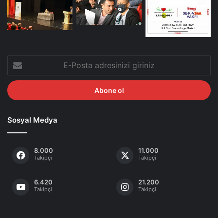
E-
Posta
adresinizi
giriniz
Sosyal Medya
8.000
11.000
Takipçi
Takipçi
6.420
21.200
Takipçi
Takipçi