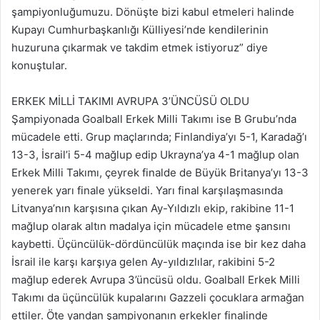
şampiyonluğumuzu. Dönüşte bizi kabul etmeleri halinde
Kupayı Cumhurbaşkanlığı Külliyesi’nde kendilerinin
huzuruna çıkarmak ve takdim etmek istiyoruz” diye
konuştular.
ERKEK MİLLİ TAKIMI AVRUPA 3’ÜNCÜSÜ OLDU
Şampiyonada Goalball Erkek Milli Takımı ise B Grubu’nda
mücadele etti. Grup maçlarında; Finlandiya’yı 5-1, Karadağ’ı
13-3, İsrail’i 5-4 mağlup edip Ukrayna’ya 4-1 mağlup olan
Erkek Milli Takımı, çeyrek finalde de Büyük Britanya’yı 13-3
yenerek yarı finale yükseldi. Yarı final karşılaşmasında
Litvanya’nın karşısına çıkan Ay-Yıldızlı ekip, rakibine 11-1
mağlup olarak altın madalya için mücadele etme şansını
kaybetti. Üçüncülük-dördüncülük maçında ise bir kez daha
İsrail ile karşı karşıya gelen Ay-yıldızlılar, rakibini 5-2
mağlup ederek Avrupa 3’üncüsü oldu. Goalball Erkek Milli
Takımı da üçüncülük kupalarını Gazzeli çocuklara armağan
ettiler. Öte yandan şampiyonanın erkekler finalinde