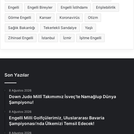
Engelli
Engelli Bireyler
Engelli İstihdamı
Erişilebilirlik
Görme Engelli
Kanser
Koronavirüs
Otizm
Sağlık Bakanlığı
Tekerlekli Sandalye
Yaşlı
Zihinsel Engelli
İstanbul
İzmir
İşitme Engelli
Son Yazılar
8 Ağustos 2026
Down Judo Millî Takımımız İsveç’te Namağlup Dünya
Şampiyonu!
8 Ağustos 2026
Engelli Milli Golfçülerimiz, Uluslararası Bavaria
Şampiyonası’nda Ülkemizi Temsil Edecek!
8 Ağustos 2026