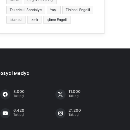
Tekerlekli Sandalye
Yaşlı
Zihinsel Engelli
İstanbul
İzmir
İşitme Engelli
Sosyal Medya
8.000
11.000
Takipçi
Takipçi
6.420
21.200
Takipçi
Takipçi