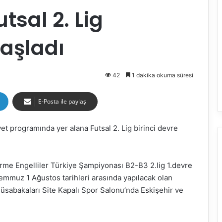
tsal 2. Lig
aşladı
42
1 dakika okuma süresi
E-Posta ile paylaş
t programında yer alana Futsal 2. Lig birinci devre
örme Engelliler Türkiye Şampiyonası B2-B3 2.lig 1.devre
 Temmuz 1 Ağustos tarihleri arasında yapılacak olan
 müsabakaları Site Kapalı Spor Salonu’nda Eskişehir ve