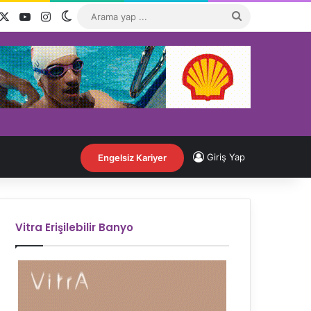
acebook
X
YouTube
Instagram
Dış görünümü değiştir
Arama
yap
...
Giriş Yap
Engelsiz Kariyer
Vitra Erişilebilir Banyo