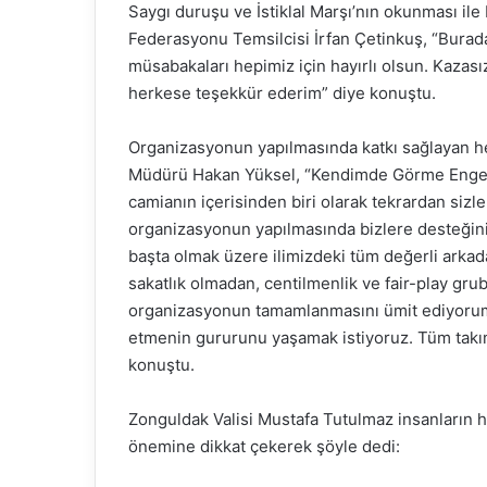
Saygı duruşu ve İstiklal Marşı’nın okunması i
Federasyonu Temsilcisi İrfan Çetinkuş, “Burada 
müsabakaları hepimiz için hayırlı olsun. Kazası
herkese teşekkür ederim” diye konuştu.
Organizasyonun yapılmasında katkı sağlayan h
Müdürü Hakan Yüksel, “Kendimde Görme Engell
camianın içerisinden biri olarak tekrardan sizl
organizasyonun yapılmasında bizlere desteğin
başta olmak üzere ilimizdeki tüm değerli arka
sakatlık olmadan, centilmenlik ve fair-play gru
organizasyonun tamamlanmasını ümit ediyorum 
etmenin gururunu yaşamak istiyoruz. Tüm takım
konuştu.
Zonguldak Valisi Mustafa Tutulmaz insanların ho
önemine dikkat çekerek şöyle dedi: