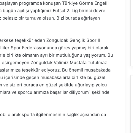
le başlayan programda konuşan Türkiye Görme Engelli
bugün açılışı yaptığımız Futsal 2. Lig birinci devre
z belasız bir turnuva olsun. Bizi burada ağırlayan
erkese teşekkür eden Zonguldak Gençlik Spor İl
iler Spor Federasyonunda görev yapmış biri olarak,
erle birlikte olmanın ayrı bir mutluluğunu yaşıyorum. Bu
i esirgemeyen Zonguldak Valimiz Mustafa Tutulmaz
daşlarımıza teşekkür ediyoruz. Bu önemli müsabakada
bu içerisinde geçen müsabakalarla birlikte bu güzel
ve sizleri burada en güzel şekilde uğurlayıp yolcu
lara ve sporcularımıza başarılar diliyorum” şeklinde
bi olarak sporla ilgilenmesinin sağlık açısından da