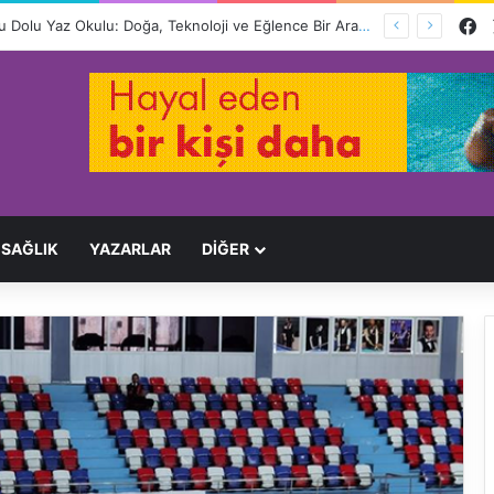
F
LÖSEV’den Lösemili Çocuklara Dolu Dolu Yaz Okulu: Doğa, Teknoloji ve Eğlence Bir Arada
SAĞLIK
YAZARLAR
DİĞER