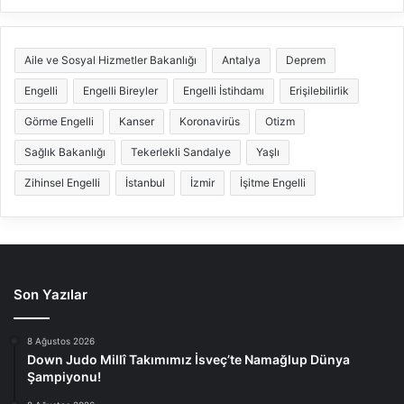
Aile ve Sosyal Hizmetler Bakanlığı
Antalya
Deprem
Engelli
Engelli Bireyler
Engelli İstihdamı
Erişilebilirlik
Görme Engelli
Kanser
Koronavirüs
Otizm
Sağlık Bakanlığı
Tekerlekli Sandalye
Yaşlı
Zihinsel Engelli
İstanbul
İzmir
İşitme Engelli
Son Yazılar
8 Ağustos 2026
Down Judo Millî Takımımız İsveç’te Namağlup Dünya
Şampiyonu!