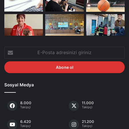
E-
Posta
adresinizi
giriniz
Sosyal Medya
8.000
11.000
Takipçi
Takipçi
6.420
21.200
Takipçi
Takipçi