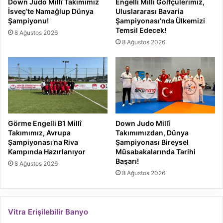
Down Judo Millî Takımımız
Engelli Milli Golfçülerimiz,
İsveç’te Namağlup Dünya
Uluslararası Bavaria
Şampiyonu!
Şampiyonası’nda Ülkemizi
Temsil Edecek!
8 Ağustos 2026
8 Ağustos 2026
Görme Engelli B1 Millî
Down Judo Millî
Takımımız, Avrupa
Takımımızdan, Dünya
Şampiyonası’na Riva
Şampiyonası Bireysel
Kampında Hazırlanıyor
Müsabakalarında Tarihi
Başarı!
8 Ağustos 2026
8 Ağustos 2026
Vitra Erişilebilir Banyo