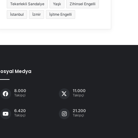
Tekerlekli Sandalye
Yaşlı
Zihinsel Engelli
İstanbul
İzmir
İşitme Engelli
Sosyal Medya
8.000
11.000
Takipçi
Takipçi
6.420
21.200
Takipçi
Takipçi