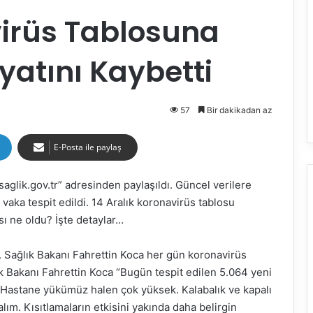
irüs Tablosuna
yatını Kaybetti
57
Bir dakikadan az
E-Posta ile paylaş
aglik.gov.tr” adresinden paylaşıldı. Güncel verilere
 vaka tespit edildi. 14 Aralık koronavirüs tablosu
sı ne oldu? İşte detaylar…
r. Sağlık Bakanı Fahrettin Koca her gün koronavirüs
ık Bakanı Fahrettin Koca “Bugün tespit edilen 5.064 yeni
ı. Hastane yükümüz halen çok yüksek. Kalabalık ve kapalı
ım. Kısıtlamaların etkisini yakında daha belirgin