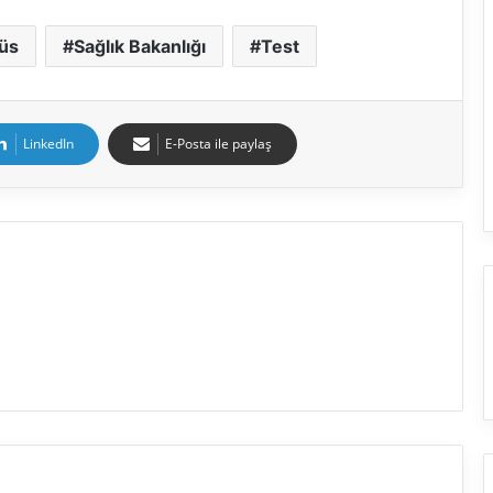
üs
Sağlık Bakanlığı
Test
LinkedIn
E-Posta ile paylaş