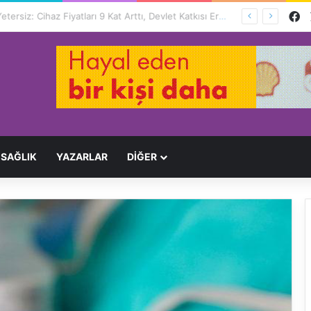
F
Engelliler İçin Hayat Pahalı, Destek Yetersiz: Cihaz Fiyatları 9 Kat Arttı, Devlet Katkısı Eriyor
SAĞLIK
YAZARLAR
DİĞER