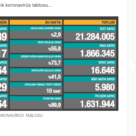
lık koronavirüs tablosu…
KORONAVİRÜS TABLOSU