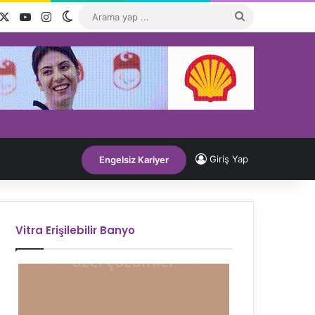
acebook
X
YouTube
Instagram
Dış görünümü değiştir
Arama
yap
...
Giriş Yap
Engelsiz Kariyer
Vitra Erişilebilir Banyo