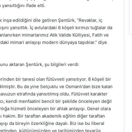
ansıttığını ifade etti.
inşa edildiğini dile getiren Şentürk, “Revaklar, iç
nı yansıttık. İç avlulardaki 6 köşeli kırmızı tuğlalar da
anlanırken mimarlarımız Atik Valide Külliyesi, Fatih ve
daki mimari anlayışı modern dünyaya taşıdılar.” diye
u aktaran Şentürk, şu bilgileri verdi:
nden bir tanesi olan fütüvveti yansıtıyor. 8 köşeli bir
dilmiştir. Bu da yine Selçuklu ve Osmanlı’dan bize kalan
avuzun etrafında yansıtılmış oldu. Fütüvvet karakter
cı, kendi menfaatini bencil bir şekilde önceleyen değil
lığa hizmeti önceleyen bir ahlak anlayışı. Genel olara
ı hakim. Bir taraftan akademik eğitim diğer taraftan
ayışı da bireyin özerkliğine dayalı. Biz ise bu liberal
iyetinden, kültürümüzden ve tarihimizden tevarüs