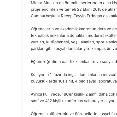
Mimar Sinan’ın en önemli eserlerinden olan Üsk
projelendirilen ve temeli 22 Ekim 2018’de atılan 
Cumhurbaşkanı Recep Tayyip Erdoğan da katıld
Öğrencilerin ve akademik kadronun ders ve ders 
teknolojik imkanlarla donatılan modern fakülte b
yurtları, kütüphanesi, yeşil alanları, spor alanlar
parkları gibi sosyal donatılarıyla “kampüs ünive
Eğitim-öğretime dair fiziki imkanlar ve sosyal d
Külliyenin 1. fazında inşası tamamlanan mevcut 
büyüklüklerde 101 sınıf, 4 bilgisayar laboratuva
Ayrıca külliyede, 180’er kişilik 2 amfi, daha ço
sınıf ve 412 kişilik konferans salonu yer alıyor.
Öğrenci kulüplerinin ve öğrencilerin sosyal faal