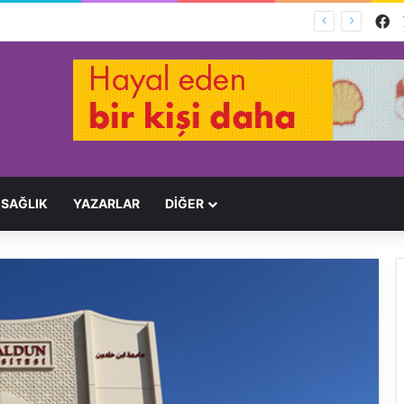
F
Ağır Yaralayan Şüpheli Tutuklandı
SAĞLIK
YAZARLAR
DİĞER