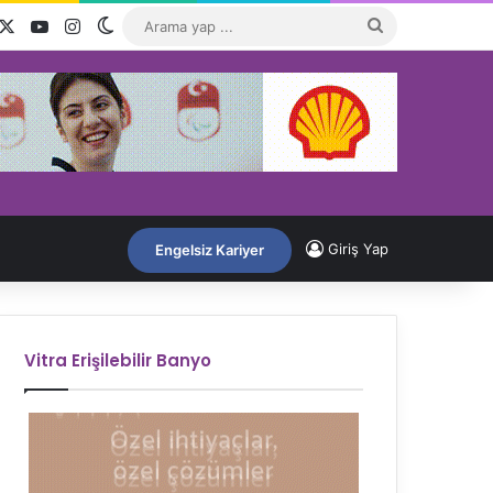
acebook
X
YouTube
Instagram
Dış görünümü değiştir
Arama
yap
...
Giriş Yap
Engelsiz Kariyer
Vitra Erişilebilir Banyo