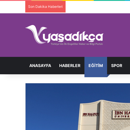
Son Dakika Haberleri
Ortopedik Engelli Bireyi Darbedip 
ANASAYFA
HABERLER
EĞITIM
SPOR