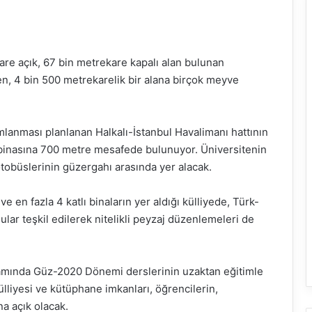
are açık, 67 bin metrekare kapalı alan bulunan
ken, 4 bin 500 metrekarelik bir alana birçok meyve
anması planlanan Halkalı-İstanbul Havalimanı hattının
ş binasına 700 metre mesafede bulunuyor. Üniversitenin
otobüslerinin güzergahı arasında yer alacak.
e en fazla 4 katlı binaların yer aldığı külliyede, Türk-
ular teşkil edilerek nitelikli peyzaj düzenlemeleri de
psamında Güz-2020 Dönemi derslerinin uzaktan eğitimle
lliyesi ve kütüphane imkanları, öğrencilerin,
a açık olacak.