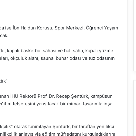
ında ise İbn Haldun Korusu, Spor Merkezi, Öğrenci Yaşam
acak.
de, kapalı basketbol sahası ve halı saha, kapalı yüzme
ları, okçuluk alanı, sauna, buhar odası ve tuz odasının
tık”
lunan İHÜ Rektörü Prof. Dr. Recep Şentürk, kampüsün
ğitim felsefesini yansıtacak bir mimari tasarımla inşa
kçilik” olarak tanımlayan Şentürk, bir taraftan yenilikçi
ikçilik anlayışıyla eğitim müfredatını kurguladıklarını,