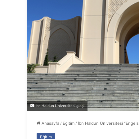
İbn Haldun Üniversitesi girişi
Anasayfa
/
Eğitim
/
İbn Haldun Üniversitesi “Engelsi
Eğitim