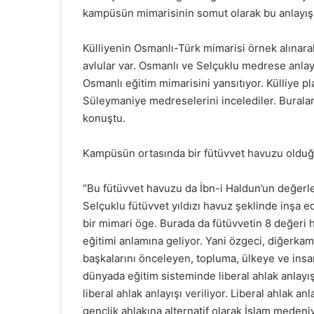
kampüsün mimarisinin somut olarak bu anlayışı y
Külliyenin Osmanlı-Türk mimarisi örnek alınarak 
avlular var. Osmanlı ve Selçuklu medrese anlayışı
Osmanlı eğitim mimarisini yansıtıyor. Külliye pl
Süleymaniye medreselerini incelediler. Buralar
konuştu.
Kampüsün ortasında bir fütüvvet havuzu olduğun
“Bu fütüvvet havuzu da İbn-i Haldun’un değerleri
Selçuklu fütüvvet yıldızı havuz şeklinde inşa e
bir mimari öge. Burada da fütüvvetin 8 değeri h
eğitimi anlamına geliyor. Yani özgeci, diğerkam
başkalarını önceleyen, topluma, ülkeye ve insan
dünyada eğitim sisteminde liberal ahlak anlayış
liberal ahlak anlayışı veriliyor. Liberal ahlak anl
gençlik ahlakına alternatif olarak İslam meden