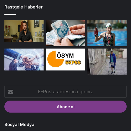
Rastgele Haberler
E-
Posta
adresinizi
giriniz
Sosyal Medya