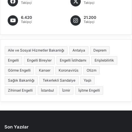
Takipçi
Takipçi
6.420
21.200
Takipçi
Takipçi
Aile ve Sosyal Hizmetler Bakanlığı
Antalya
Deprem
Engelli
Engelli Bireyler
Engelli İstihdamı
Erişilebilirlik
Görme Engelli
Kanser
Koronavirüs
Otizm
Sağlık Bakanlığı
Tekerlekli Sandalye
Yaşlı
Zihinsel Engelli
İstanbul
İzmir
İşitme Engelli
Son Yazılar