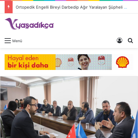
Ortopedik Engelli Bireyi Darbedip Ağır Yaralayan Şüpheli Tutuklandı
Giriş 
A
Menü