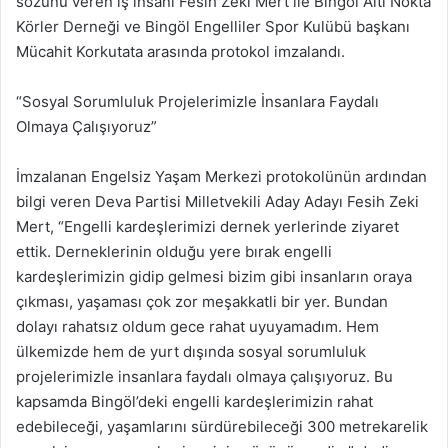
sözünü veren iş insanı Fesih Zeki Mert ile Bingöl Altı Nokta
Körler Derneği ve Bingöl Engelliler Spor Kulübü başkanı
Mücahit Korkutata arasında protokol imzalandı.
“Sosyal Sorumluluk Projelerimizle İnsanlara Faydalı
Olmaya Çalışıyoruz”
İmzalanan Engelsiz Yaşam Merkezi protokolünün ardından
bilgi veren Deva Partisi Milletvekili Aday Adayı Fesih Zeki
Mert, “Engelli kardeşlerimizi dernek yerlerinde ziyaret
ettik. Derneklerinin olduğu yere bırak engelli
kardeşlerimizin gidip gelmesi bizim gibi insanların oraya
çıkması, yaşaması çok zor meşakkatli bir yer. Bundan
dolayı rahatsız oldum gece rahat uyuyamadım. Hem
ülkemizde hem de yurt dışında sosyal sorumluluk
projelerimizle insanlara faydalı olmaya çalışıyoruz. Bu
kapsamda Bingöl’deki engelli kardeşlerimizin rahat
edebileceği, yaşamlarını sürdürebileceği 300 metrekarelik