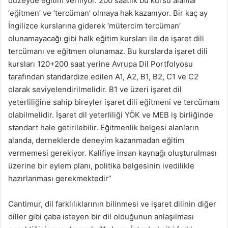
düzeyde eğitim veriliyor. 200 saatlik bu kursu alanlar
‘eğitmen’ ve ‘tercüman’ olmaya hak kazanıyor. Bir kaç ay
İngilizce kurslarına giderek ‘mütercim tercüman’
olunamayacağı gibi halk eğitim kursları ile de işaret dili
tercümanı ve eğitmen olunamaz. Bu kurslarda işaret dili
kursları 120+200 saat yerine Avrupa Dil Portfolyosu
tarafından standardize edilen A1, A2, B1, B2, C1 ve C2
olarak seviyelendirilmelidir. B1 ve üzeri işaret dil
yeterliliğine sahip bireyler işaret dili eğitmeni ve tercümanı
olabilmelidir. İşaret dil yeterliliği YÖK ve MEB iş birliğinde
standart hale getirilebilir. Eğitmenlik belgesi alanların
alanda, derneklerde deneyim kazanmadan eğitim
vermemesi gerekiyor. Kalifiye insan kaynağı oluşturulması
üzerine bir eylem planı, politika belgesinin ivedilikle
hazırlanması gerekmektedir”
Cantimur, dil farklılıklarının bilinmesi ve işaret dilinin diğer
diller gibi çaba isteyen bir dil olduğunun anlaşılması