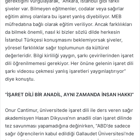
gerektiğini vurgulayarak, “Ankara, İstanbul gibi farklı
şiveler var. Bilmeyen eğitmenler, codalar veya sağırlar
eğitim almış olanlara bu işaret yanlış diyebiliyor. MEB
müfredatına bağlı olarak eğitim veriliyor. Ancak farklılıkları
da bilmek önemli, nasıl ki bizler sözlü dilde herkesin
İstanbul Türkçesi konuşmasını beklemiyorsak şiveler,
yöresel farklılıklar sağır toplumunun da kültürel
değerleridir. Bilgi kirliliği yaygın, şarkı çevirilerinden işaret
dili öğrenilmemesi gerekiyor. Her önüne gelenin işaret dili
şarkı videosu çekmesi yanlış işaretleri yaygınlaştırıyor”
diye konuştu.
“İŞARET DİLİ BİR ANADİL, AYNI ZAMANDA İNSAN HAKKI”
Onur Cantimur, üniversitede işaret dili ile ders veren sağır
akademisyen Hasan Dikyuva’nın anadili olan işaret dilinde
tez savunması yapamadığına değinirken, “ABD’de sadece
sağır öğrencilerin kabul edildiği Gallaudet Üniversitesi’nde