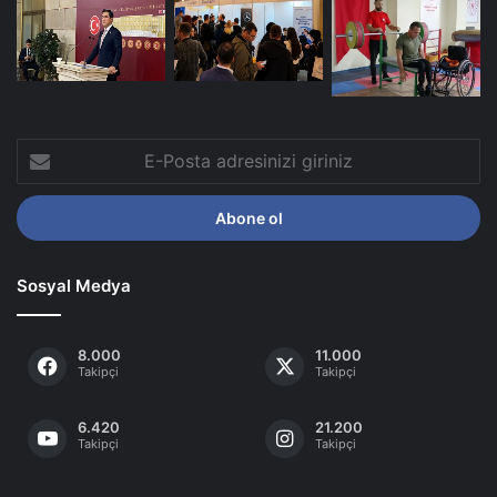
E-
Posta
adresinizi
giriniz
Sosyal Medya
8.000
11.000
Takipçi
Takipçi
6.420
21.200
Takipçi
Takipçi