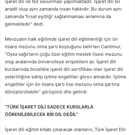
işaret dili ile tez savunması yapılmaktadır. İşaret dili bir
anadil olup aynı zamanda insan hakkıdır. Bu durum aynı
zamanda ‘fırsat eşitliği’ sağlanmaması anlamına da
gelmektedir” dedi.
Mevzuatın halk eğitimde işaret dili eğitmenliği için ön
lisans mezunu olma şartı koştuğunu belirten Cantimur,
“Oysa sağırların çoğu özel eğitim meslek lisesi mezunu
olup aralarında üniversiteye erişebileni az. İşaret dili
kurslarında öncelikle işaret dili sertifikası olan işaret dili
yeterliliğine sahip işitme engelliler görev almalıdır. İşitme
engelliler için ön lisans şartı lise mezunu olma şartına
dönüştürülebilir” görüşünü dile getirdi.
“TÜRK İŞARET DİLİ SADECE KURSLARLA
ÖĞRENİLEBİLECEK BİR DİL DEĞİL”
İşaret dili eğitim kitabı çıkaracak olanların, Türk İşaret Dili