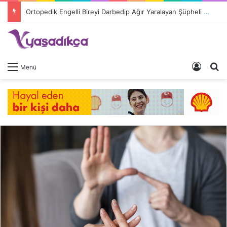
Ortopedik Engelli Bireyi Darbedip Ağır Yaralayan Şüpheli Tutuklandı
Giriş 
A
Menü