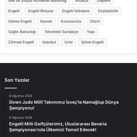
Aile ve Sosyal Hizmetler Bakanlığı
Antalya
Deprem
Engelli
Engelli Bireyler
Engelli İstihdamı
Erişilebilirlik
Görme Engelli
Kanser
Koronavirüs
Otizm
Sağlık Bakanlığı
Tekerlekli Sandalye
Yaşlı
Zihinsel Engelli
İstanbul
İzmir
İşitme Engelli
Son Yazılar
8 Ağustos 2026
Down Judo Millî Takımımız İsveç’te Namağlup Dünya
Şampiyonu!
8 Ağustos 2026
Engelli Milli Golfçülerimiz, Uluslararası Bavaria
Şampiyonası’nda Ülkemizi Temsil Edecek!