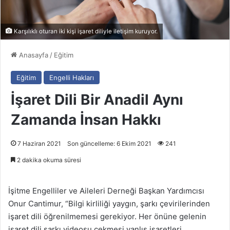
Karşılıklı oturan iki kişi işaret diliyle iletişim kuruyor.
Anasayfa
/
Eğitim
Eğitim
Engelli Hakları
İşaret Dili Bir Anadil Aynı
Zamanda İnsan Hakkı
7 Haziran 2021
Son güncelleme: 6 Ekim 2021
241
2 dakika okuma süresi
İşitme Engelliler ve Aileleri Derneği Başkan Yardımcısı
Onur Cantimur, “Bilgi kirliliği yaygın, şarkı çevirilerinden
işaret dili öğrenilmemesi gerekiyor. Her önüne gelenin
işaret dili şarkı videosu çekmesi yanlış işaretleri