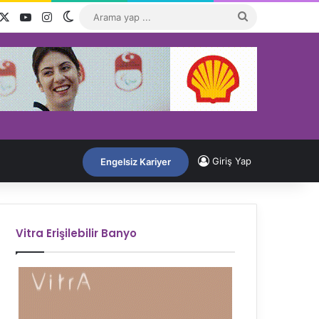
acebook
X
YouTube
Instagram
Dış görünümü değiştir
Arama
yap
...
Giriş Yap
Engelsiz Kariyer
Vitra Erişilebilir Banyo