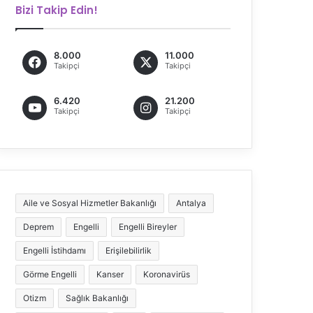
Bizi Takip Edin!
8.000
11.000
Takipçi
Takipçi
6.420
21.200
Takipçi
Takipçi
Aile ve Sosyal Hizmetler Bakanlığı
Antalya
Deprem
Engelli
Engelli Bireyler
Engelli İstihdamı
Erişilebilirlik
Görme Engelli
Kanser
Koronavirüs
Otizm
Sağlık Bakanlığı