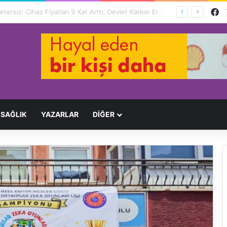
F
Engelliler İçin Hayat Pahalı, Destek Yetersiz: Cihaz Fiyatları 9 Kat Arttı, Devlet Katkısı Eriyor
SAĞLIK
YAZARLAR
DİĞER