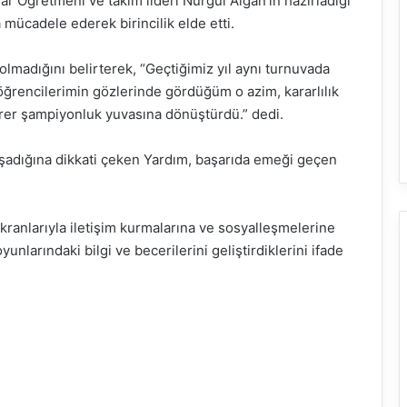
r Öğretmeni ve takım lideri Nurgül Algan’ın hazırladığı
 mücadele ederek birincilik elde etti.
lmadığını belirterek, “Geçtiğimiz yıl aynı turnuvada
ğrencilerimin gözlerinde gördüğüm o azim, kararlılık
birer şampiyonluk yuvasına dönüştürdü.” dedi.
şadığına dikkati çeken Yardım, başarıda emeği geçen
kranlarıyla iletişim kurmalarına ve sosyalleşmelerine
yunlarındaki bilgi ve becerilerini geliştirdiklerini ifade