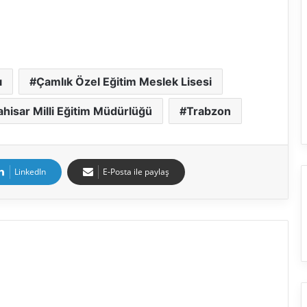
ı
Çamlık Özel Eğitim Meslek Lisesi
ahisar Milli Eğitim Müdürlüğü
Trabzon
LinkedIn
E-Posta ile paylaş