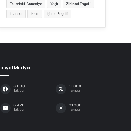
Tekerlekli Sandalye
Yaşlı
Zihinsel Engelli
İstanbul
İzmir
İşitme Engelli
Sosyal Medya
8.000
11.000
Takipçi
Takipçi
6.420
21.200
Takipçi
Takipçi