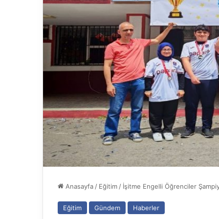
Anasayfa
/
Eğitim
/
İşitme Engelli Öğrenciler Şamp
Eğitim
Gündem
Haberler