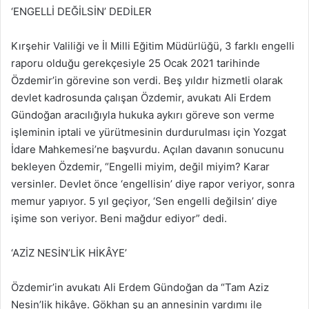
‘ENGELLİ DEĞİLSİN’ DEDİLER
Kırşehir Valiliği ve İl Milli Eğitim Müdürlüğü, 3 farklı engelli
raporu olduğu gerekçesiyle 25 Ocak 2021 tarihinde
Özdemir’in görevine son verdi. Beş yıldır hizmetli olarak
devlet kadrosunda çalışan Özdemir, avukatı Ali Erdem
Gündoğan aracılığıyla hukuka aykırı göreve son verme
işleminin iptali ve yürütmesinin durdurulması için Yozgat
İdare Mahkemesi’ne başvurdu. Açılan davanın sonucunu
bekleyen Özdemir, “Engelli miyim, değil miyim? Karar
versinler. Devlet önce ‘engellisin’ diye rapor veriyor, sonra
memur yapıyor. 5 yıl geçiyor, ‘Sen engelli değilsin’ diye
işime son veriyor. Beni mağdur ediyor” dedi.
‘AZİZ NESİN’LİK HİKÂYE’
Özdemir’in avukatı Ali Erdem Gündoğan da “Tam Aziz
Nesin’lik hikâye. Gökhan şu an annesinin yardımı ile