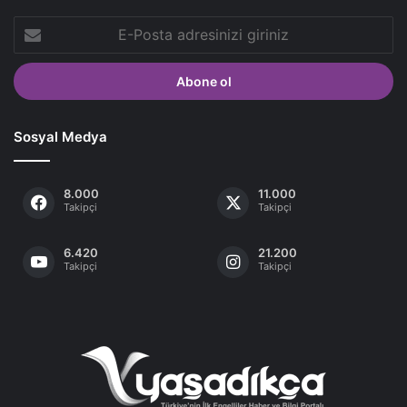
E-
Posta
adresinizi
giriniz
Sosyal Medya
8.000
11.000
Takipçi
Takipçi
6.420
21.200
Takipçi
Takipçi