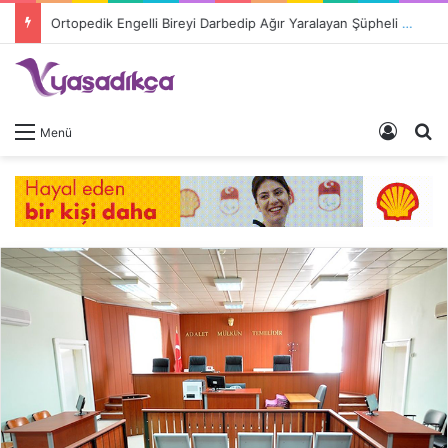
Ortopedik Engelli Bireyi Darbedip Ağır Yaralayan Şüpheli Tutuklandı
Giriş 
A
Menü