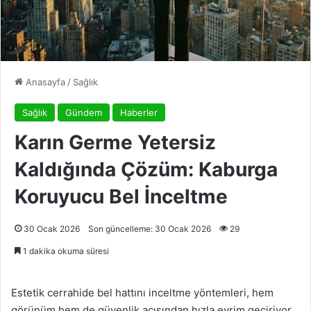
Anasayfa
/
Sağlık
Sağlık
Gündem
Haberler
Karın Germe Yetersiz
Kaldığında Çözüm: Kaburga
Koruyucu Bel İnceltme
30 Ocak 2026
Son güncelleme: 30 Ocak 2026
29
1 dakika okuma süresi
Estetik cerrahide bel hattını inceltme yöntemleri, hem
görünüm hem de güvenlik açısından hızla evrim geçiriyor.