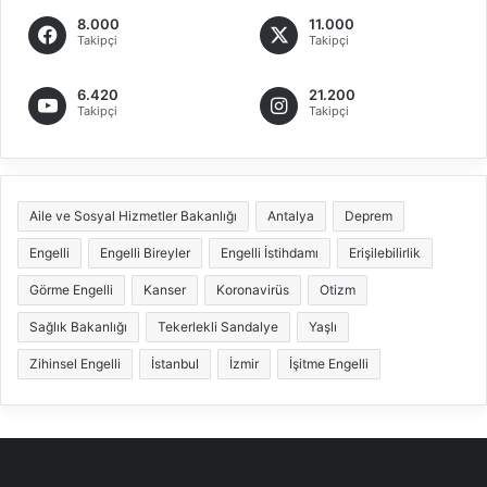
8.000
11.000
Takipçi
Takipçi
6.420
21.200
Takipçi
Takipçi
Aile ve Sosyal Hizmetler Bakanlığı
Antalya
Deprem
Engelli
Engelli Bireyler
Engelli İstihdamı
Erişilebilirlik
Görme Engelli
Kanser
Koronavirüs
Otizm
Sağlık Bakanlığı
Tekerlekli Sandalye
Yaşlı
Zihinsel Engelli
İstanbul
İzmir
İşitme Engelli