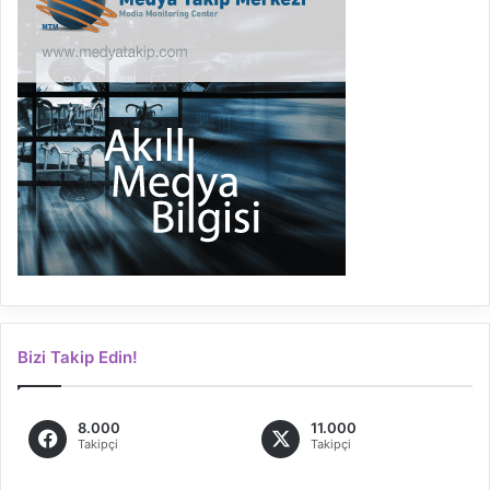
Bizi Takip Edin!
8.000
11.000
Takipçi
Takipçi