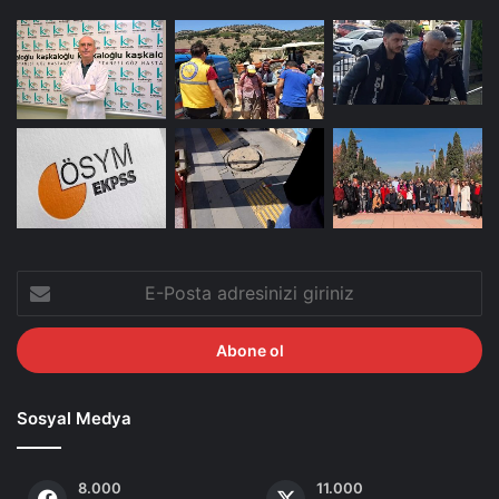
E-
Posta
adresinizi
giriniz
Sosyal Medya
8.000
11.000