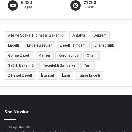
6.420
21.200
Takipçi
Takipçi
Aile ve Sosyal Hizmetler Bakanlığı
Antalya
Deprem
Engelli
Engelli Bireyler
Engelli İstihdamı
Erişilebilirlik
Görme Engelli
Kanser
Koronavirüs
Otizm
Sağlık Bakanlığı
Tekerlekli Sandalye
Yaşlı
Zihinsel Engelli
İstanbul
İzmir
İşitme Engelli
Son Yazılar
10 Ağustos 2026