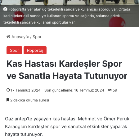
Fotoğrafta yer alan üç tekerlekli sandalye kullanıcısı sporcu var. Ortada
kadın tekerlekli sandalye kullanan sporcu ve sağında, solunda erkek
tekerlekli sandalye kullanan sporcular var.
Anasayfa
/
Spor
Spor
Röportaj
Kas Hastası Kardeşler Spor
ve Sanatla Hayata Tutunuyor
17 Temmuz 2024
Son güncelleme: 16 Temmuz 2024
59
2 dakika okuma süresi
Gaziantep’te yaşayan kas hastası Mehmet ve Ömer Faruk
Karaoğlan kardeşler spor ve sanatsal etkinlikler yaparak
hayata tutunuyor.