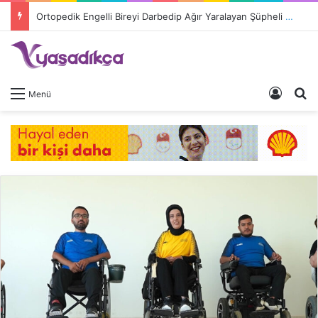
Ortopedik Engelli Bireyi Darbedip Ağır Yaralayan Şüpheli Tutuklandı
Giriş 
A
Menü