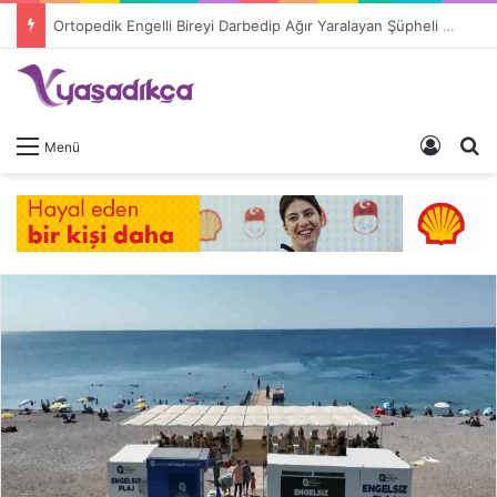
Ortopedik Engelli Bireyi Darbedip Ağır Yaralayan Şüpheli Tutuklandı
Giriş 
A
Menü