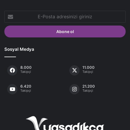
E-
Posta
adresinizi
giriniz
Sosyal Medya
8.000
11.000
Takipçi
Takipçi
6.420
21.200
Takipçi
Takipçi