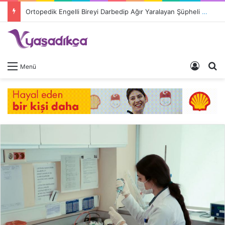
Ortopedik Engelli Bireyi Darbedip Ağır Yaralayan Şüpheli Tutuklandı
Giriş 
A
Menü