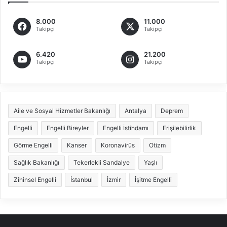
8.000
11.000
Takipçi
Takipçi
6.420
21.200
Takipçi
Takipçi
Aile ve Sosyal Hizmetler Bakanlığı
Antalya
Deprem
Engelli
Engelli Bireyler
Engelli İstihdamı
Erişilebilirlik
Görme Engelli
Kanser
Koronavirüs
Otizm
Sağlık Bakanlığı
Tekerlekli Sandalye
Yaşlı
Zihinsel Engelli
İstanbul
İzmir
İşitme Engelli