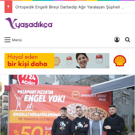
Ortopedik Engelli Bireyi Darbedip Ağır Yaralayan Şüpheli Tutuklandı
Giriş 
A
Menü