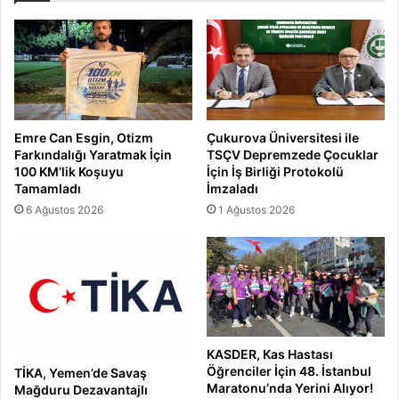
Emre Can Esgin, Otizm
Çukurova Üniversitesi ile
Farkındalığı Yaratmak İçin
TSÇV Depremzede Çocuklar
100 KM’lik Koşuyu
İçin İş Birliği Protokolü
Tamamladı
İmzaladı
6 Ağustos 2026
1 Ağustos 2026
KASDER, Kas Hastası
Öğrenciler İçin 48. İstanbul
TİKA, Yemen’de Savaş
Maratonu’nda Yerini Alıyor!
Mağduru Dezavantajlı