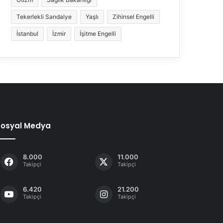
Tekerlekli Sandalye
Yaşlı
Zihinsel Engelli
İstanbul
İzmir
İşitme Engelli
Sosyal Medya
8.000
11.000
Takipçi
Takipçi
6.420
21.200
Takipçi
Takipçi