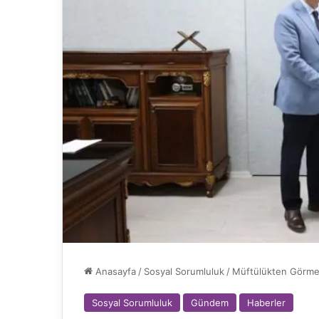
Anasayfa
/
Sosyal Sorumluluk
/
Müftülükten Görme 
Sosyal Sorumluluk
Gündem
Haberler