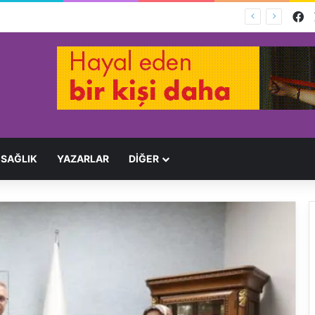
F
Ağır Yaralayan Şüpheli Tutuklandı
SAĞLIK
YAZARLAR
DİĞER