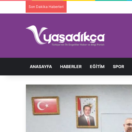
Son Dakika Haberleri
Ortopedik Engelli Bireyi Darbedip 
ANASAYFA
HABERLER
EĞITIM
SPOR