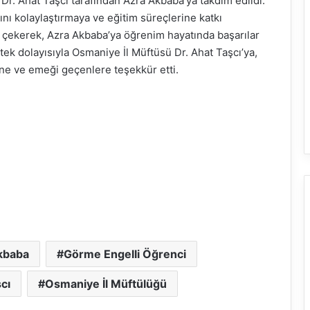
 Dr. Ahat Taşcı tarafından Azra Akbaba’ya takdim edildi.
rını kolaylaştırmaya ve eğitim süreçlerine katkı
 çekerek, Azra Akbaba’ya öğrenim hayatında başarılar
ek dolayısıyla Osmaniye İl Müftüsü Dr. Ahat Taşcı’ya,
ne ve emeği geçenlere teşekkür etti.
kbaba
Görme Engelli Öğrenci
cı
Osmaniye İl Müftülüğü