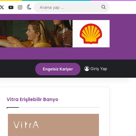
acebook
X
YouTube
Instagram
Dış görünümü değiştir
Arama
yap
...
Giriş Yap
Engelsiz Kariyer
Vitra Erişilebilir Banyo