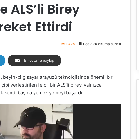
e ALS’li Birey
eket Ettirdi
1.475
1 dakika okuma süresi
E-Posta ile paylaş
, beyin-bilgisayar arayüzü teknolojisinde önemli bir
pi yerleştirilen felçli bir ALS’li birey, yalnızca
ek kendi başına yemek yemeyi başardı.