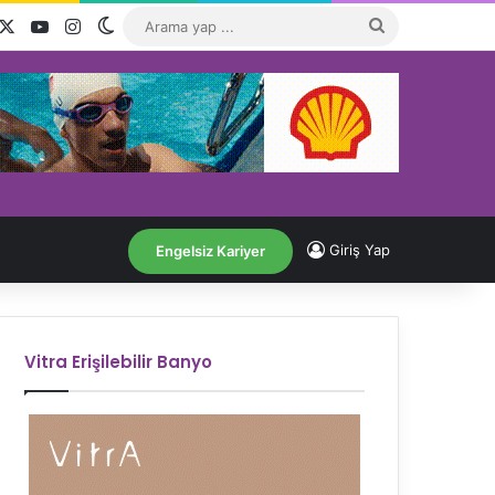
acebook
X
YouTube
Instagram
Dış görünümü değiştir
Arama
yap
...
Giriş Yap
Engelsiz Kariyer
Vitra Erişilebilir Banyo