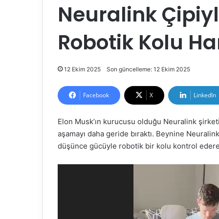
Neuralink Çipiyl
Robotik Kolu Har
12 Ekim 2025
Son güncelleme: 12 Ekim 2025
Facebook
X
LinkedIn
Elon Musk’ın kurucusu olduğu Neuralink şirketi
aşamayı daha geride bıraktı. Beynine Neuralink çi
düşünce gücüyle robotik bir kolu kontrol eder
Video
oynatıcı