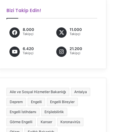
Bizi Takip Edin!
8.000
11.000
Takipçi
Takipçi
6.420
21.200
Takipçi
Takipçi
Aile ve Sosyal Hizmetler Bakanlığı
Antalya
Deprem
Engelli
Engelli Bireyler
Engelli İstihdamı
Erişilebilirlik
Görme Engelli
Kanser
Koronavirüs
Otizm
Sağlık Bakanlığı