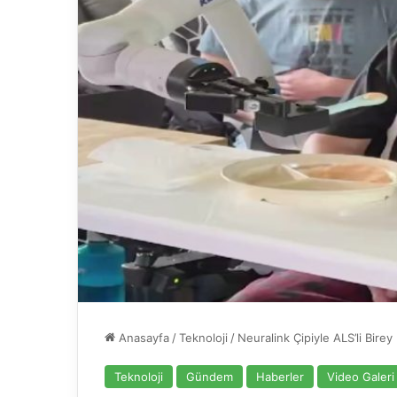
Anasayfa
/
Teknoloji
/
Neuralink Çipiyle ALS’li Birey
Teknoloji
Gündem
Haberler
Video Galeri