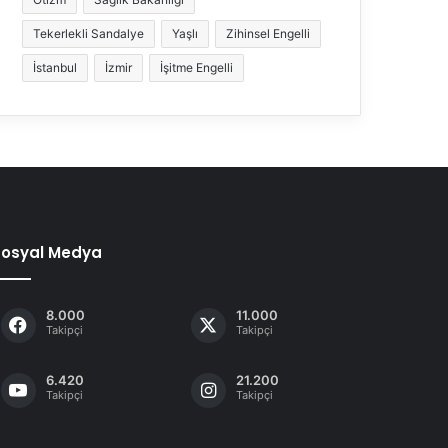
Tekerlekli Sandalye
Yaşlı
Zihinsel Engelli
İstanbul
İzmir
İşitme Engelli
Sosyal Medya
8.000
11.000
Takipçi
Takipçi
6.420
21.200
Takipçi
Takipçi