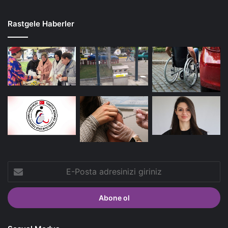
Rastgele Haberler
E-
Posta
adresinizi
giriniz