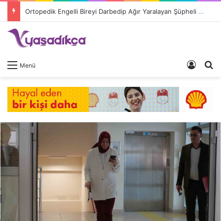
Ortopedik Engelli Bireyi Darbedip Ağır Yaralayan Şüpheli Tutuklandı
Giriş 
A
Menü