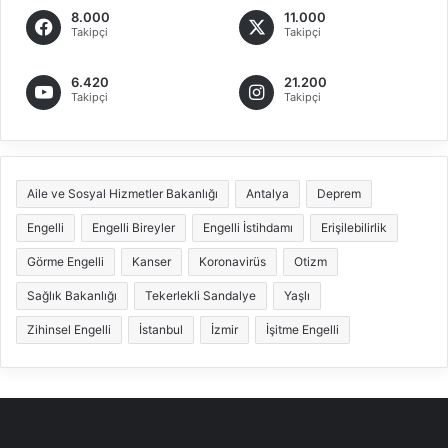
8.000
11.000
Takipçi
Takipçi
6.420
21.200
Takipçi
Takipçi
Aile ve Sosyal Hizmetler Bakanlığı
Antalya
Deprem
Engelli
Engelli Bireyler
Engelli İstihdamı
Erişilebilirlik
Görme Engelli
Kanser
Koronavirüs
Otizm
Sağlık Bakanlığı
Tekerlekli Sandalye
Yaşlı
Zihinsel Engelli
İstanbul
İzmir
İşitme Engelli