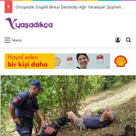
Ortopedik Engelli Bireyi Darbedip Ağır Yaralayan Şüpheli Tutuklandı
Giriş 
A
Menü