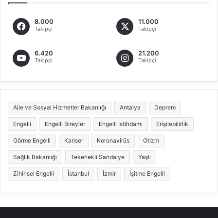
8.000
11.000
Takipçi
Takipçi
6.420
21.200
Takipçi
Takipçi
Aile ve Sosyal Hizmetler Bakanlığı
Antalya
Deprem
Engelli
Engelli Bireyler
Engelli İstihdamı
Erişilebilirlik
Görme Engelli
Kanser
Koronavirüs
Otizm
Sağlık Bakanlığı
Tekerlekli Sandalye
Yaşlı
Zihinsel Engelli
İstanbul
İzmir
İşitme Engelli