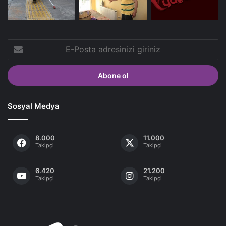
E-
Posta
adresinizi
giriniz
Sosyal Medya
8.000
11.000
Takipçi
Takipçi
6.420
21.200
Takipçi
Takipçi