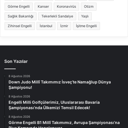
Görme Engelli
Kanser
Koronavirüs
Otizm
Sağlık Bakanlığı
Tekerlekli Sandalye
Yaşlı
Zihinsel Engelli
İstanbul
İzmir
İşitme Engelli
Son Yazılar
8 Ağustos 2026
Down Judo Millî Takımımız İsveç’te Namağlup Dünya
Şampiyonu!
8 Ağustos 2026
Engelli Milli Golfçülerimiz, Uluslararası Bavaria
Şampiyonası’nda Ülkemizi Temsil Edecek!
8 Ağustos 2026
Görme Engelli B1 Millî Takımımız, Avrupa Şampiyonası’na
Riva Kampında Hazırlanıyor