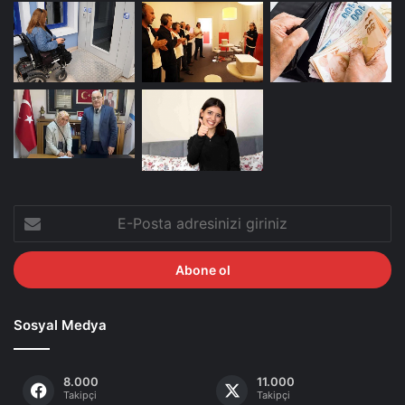
E-
Posta
adresinizi
giriniz
Sosyal Medya
8.000
11.000
Takipçi
Takipçi