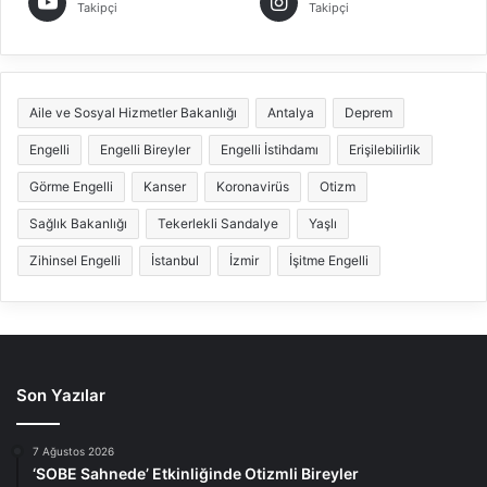
Takipçi
Takipçi
Aile ve Sosyal Hizmetler Bakanlığı
Antalya
Deprem
Engelli
Engelli Bireyler
Engelli İstihdamı
Erişilebilirlik
Görme Engelli
Kanser
Koronavirüs
Otizm
Sağlık Bakanlığı
Tekerlekli Sandalye
Yaşlı
Zihinsel Engelli
İstanbul
İzmir
İşitme Engelli
Son Yazılar
7 Ağustos 2026
‘SOBE Sahnede’ Etkinliğinde Otizmli Bireyler