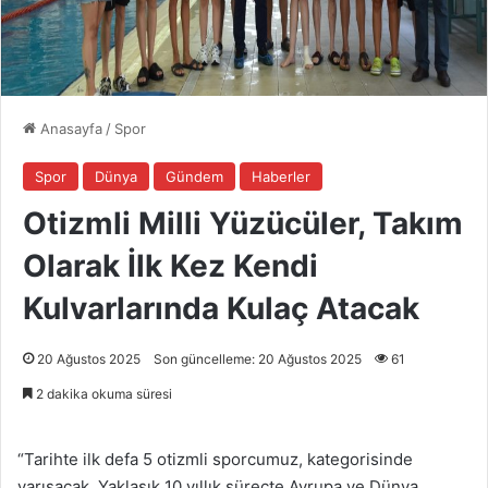
Anasayfa
/
Spor
Spor
Dünya
Gündem
Haberler
Otizmli Milli Yüzücüler, Takım
Olarak İlk Kez Kendi
Kulvarlarında Kulaç Atacak
20 Ağustos 2025
Son güncelleme: 20 Ağustos 2025
61
2 dakika okuma süresi
“Tarihte ilk defa 5 otizmli sporcumuz, kategorisinde
yarışacak. Yaklaşık 10 yıllık süreçte Avrupa ve Dünya