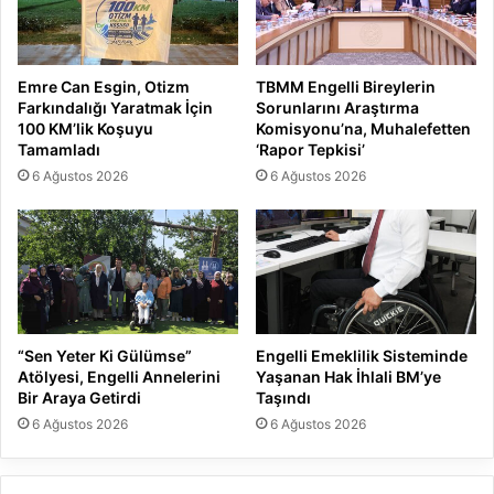
Emre Can Esgin, Otizm
TBMM Engelli Bireylerin
Farkındalığı Yaratmak İçin
Sorunlarını Araştırma
100 KM’lik Koşuyu
Komisyonu’na, Muhalefetten
Tamamladı
‘Rapor Tepkisi’
6 Ağustos 2026
6 Ağustos 2026
“Sen Yeter Ki Gülümse”
Engelli Emeklilik Sisteminde
Atölyesi, Engelli Annelerini
Yaşanan Hak İhlali BM’ye
Bir Araya Getirdi
Taşındı
6 Ağustos 2026
6 Ağustos 2026