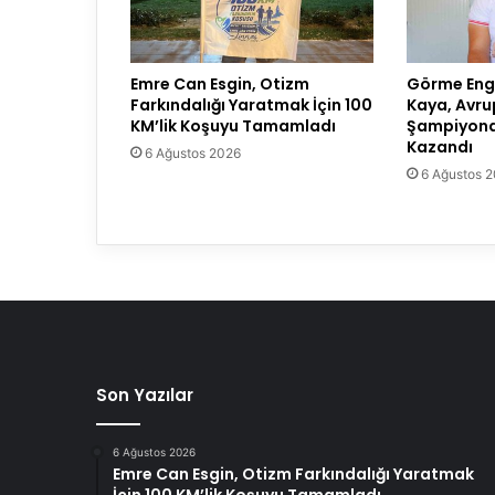
Emre Can Esgin, Otizm
Görme Enge
Farkındalığı Yaratmak İçin 100
Kaya, Avru
KM’lik Koşuyu Tamamladı
Şampiyona
Kazandı
6 Ağustos 2026
6 Ağustos 
Son Yazılar
6 Ağustos 2026
Emre Can Esgin, Otizm Farkındalığı Yaratmak
İçin 100 KM’lik Koşuyu Tamamladı