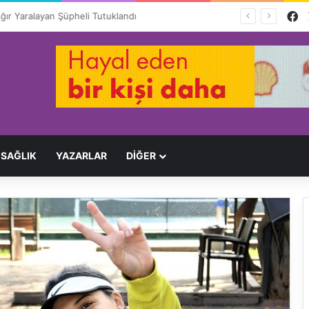
F
Ağır Yaralayan Şüpheli Tutuklandı
SAĞLIK
YAZARLAR
DİĞER