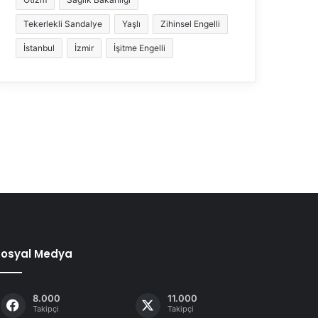
Tekerlekli Sandalye
Yaşlı
Zihinsel Engelli
İstanbul
İzmir
İşitme Engelli
Sosyal Medya
8.000
11.000
Takipçi
Takipçi