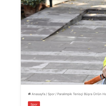
Anasayfa
/
Spor
/
Paralimpik Tenisçi Büşra Ün’ün H
Spor