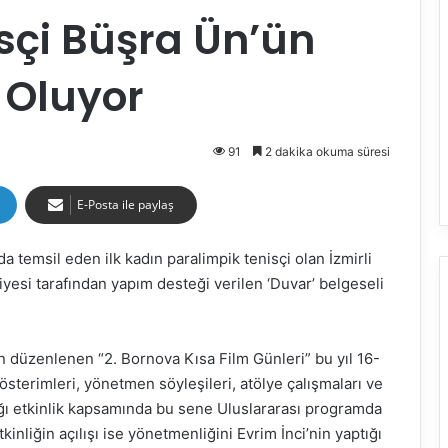
sçi Büşra Ün’ün
 Oluyor
91
2 dakika okuma süresi
E-Posta ile paylaş
a temsil eden ilk kadın paralimpik tenisçi olan İzmirli
yesi tarafından yapım desteği verilen ‘Duvar’ belgeseli
n düzenlenen “2. Bornova Kısa Film Günleri” bu yıl 16-
österimleri, yönetmen söyleşileri, atölye çalışmaları ve
cağı etkinlik kapsamında bu sene Uluslararası programda
kinliğin açılışı ise yönetmenliğini Evrim İnci’nin yaptığı