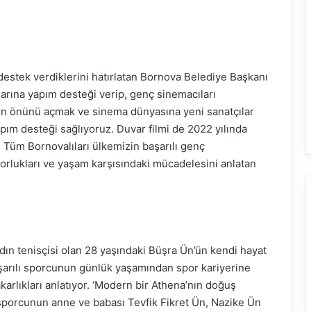
estek verdiklerini hatırlatan Bornova Belediye Başkanı
larına yapım desteği verip, genç sinemacıları
erin önünü açmak ve sinema dünyasına yeni sanatçılar
apım desteği sağlıyoruz. Duvar filmi de 2022 yılında
. Tüm Bornovalıları ülkemizin başarılı genç
zorlukları ve yaşam karşısındaki mücadelesini anlatan
adın tenisçisi olan 28 yaşındaki Büşra Ün’ün kendi hayat
 başarılı sporcunun günlük yaşamından spor kariyerine
karlıkları anlatıyor. ‘Modern bir Athena’nın doğuş
 sporcunun anne ve babası Tevfik Fikret Ün, Nazike Ün