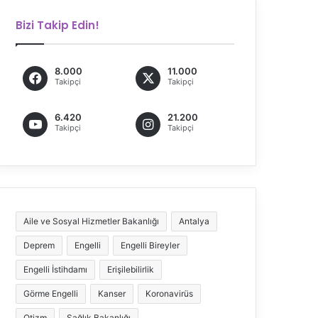
Bizi Takip Edin!
8.000
11.000
Takipçi
Takipçi
6.420
21.200
Takipçi
Takipçi
Aile ve Sosyal Hizmetler Bakanlığı
Antalya
Deprem
Engelli
Engelli Bireyler
Engelli İstihdamı
Erişilebilirlik
Görme Engelli
Kanser
Koronavirüs
Otizm
Sağlık Bakanlığı