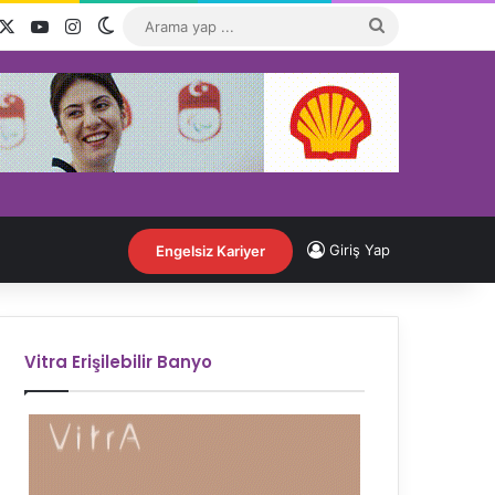
acebook
X
YouTube
Instagram
Dış görünümü değiştir
Arama
yap
...
Giriş Yap
Engelsiz Kariyer
Vitra Erişilebilir Banyo