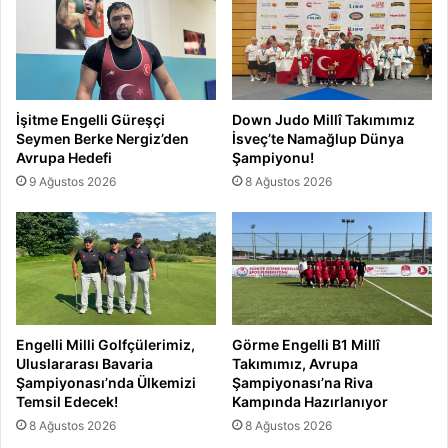
İşitme Engelli Güreşçi
Down Judo Millî Takımımız
Seymen Berke Nergiz’den
İsveç’te Namağlup Dünya
Avrupa Hedefi
Şampiyonu!
9 Ağustos 2026
8 Ağustos 2026
Engelli Milli Golfçülerimiz,
Görme Engelli B1 Millî
Uluslararası Bavaria
Takımımız, Avrupa
Şampiyonası’nda Ülkemizi
Şampiyonası’na Riva
Temsil Edecek!
Kampında Hazırlanıyor
8 Ağustos 2026
8 Ağustos 2026