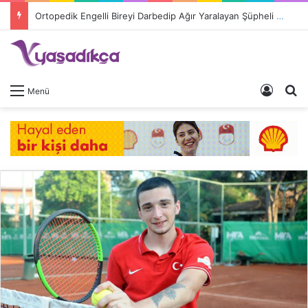
Ortopedik Engelli Bireyi Darbedip Ağır Yaralayan Şüpheli Tutuklandı
Giriş 
A
Menü