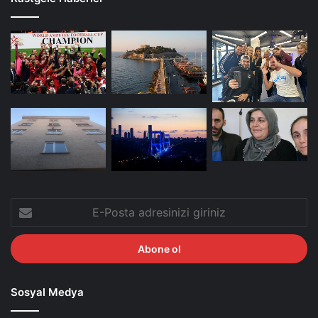
E-
Posta
adresinizi
giriniz
Sosyal Medya