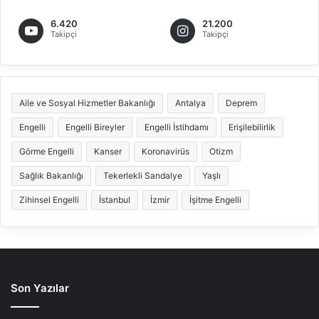
6.420
21.200
Takipçi
Takipçi
Aile ve Sosyal Hizmetler Bakanlığı
Antalya
Deprem
Engelli
Engelli Bireyler
Engelli İstihdamı
Erişilebilirlik
Görme Engelli
Kanser
Koronavirüs
Otizm
Sağlık Bakanlığı
Tekerlekli Sandalye
Yaşlı
Zihinsel Engelli
İstanbul
İzmir
İşitme Engelli
Son Yazılar