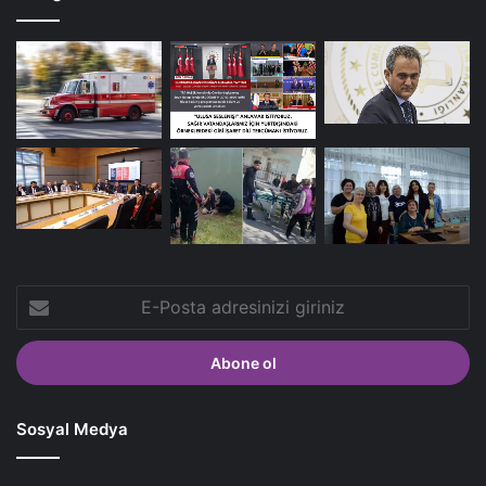
E-
Posta
adresinizi
giriniz
Sosyal Medya