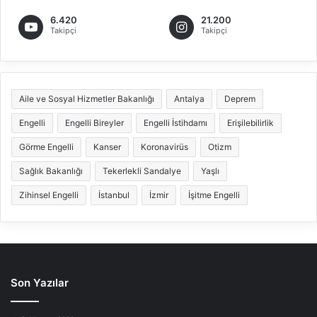
6.420
21.200
Takipçi
Takipçi
Aile ve Sosyal Hizmetler Bakanlığı
Antalya
Deprem
Engelli
Engelli Bireyler
Engelli İstihdamı
Erişilebilirlik
Görme Engelli
Kanser
Koronavirüs
Otizm
Sağlık Bakanlığı
Tekerlekli Sandalye
Yaşlı
Zihinsel Engelli
İstanbul
İzmir
İşitme Engelli
Son Yazılar