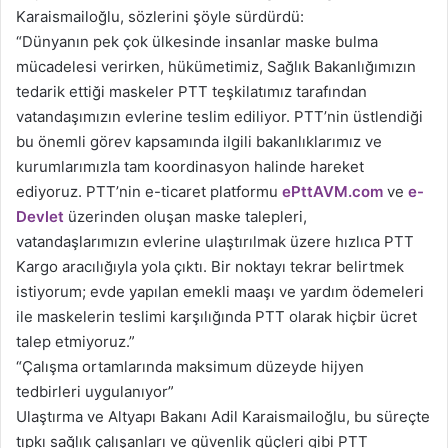
Karaismailoğlu, sözlerini şöyle sürdürdü:
“Dünyanın pek çok ülkesinde insanlar maske bulma
mücadelesi verirken, hükümetimiz, Sağlık Bakanlığımızın
tedarik ettiği maskeler PTT teşkilatımız tarafından
vatandaşımızın evlerine teslim ediliyor. PTT’nin üstlendiği
bu önemli görev kapsamında ilgili bakanlıklarımız ve
kurumlarımızla tam koordinasyon halinde hareket
ediyoruz. PTT’nin e-ticaret platformu
ePttAVM.com
ve
e-
Devlet
üzerinden oluşan maske talepleri,
vatandaşlarımızın evlerine ulaştırılmak üzere hızlıca PTT
Kargo aracılığıyla yola çıktı. Bir noktayı tekrar belirtmek
istiyorum; evde yapılan emekli maaşı ve yardım ödemeleri
ile maskelerin teslimi karşılığında PTT olarak hiçbir ücret
talep etmiyoruz.”
“Çalışma ortamlarında maksimum düzeyde hijyen
tedbirleri uygulanıyor”
Ulaştırma ve Altyapı Bakanı Adil Karaismailoğlu, bu süreçte
tıpkı sağlık çalışanları ve güvenlik güçleri gibi PTT