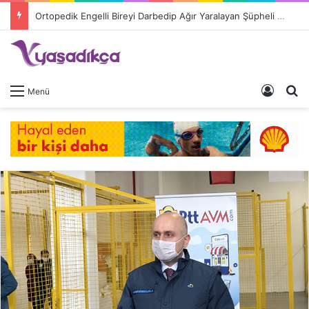
Ortopedik Engelli Bireyi Darbedip Ağır Yaralayan Şüpheli Tutuklandı
Giriş 
A
Menü