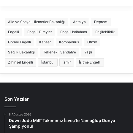
Aile ve Sosyal Hizmetler Bakanlığı
Antalya
Deprem
Engelli
Engelli Bireyler
Engelli İstihdamı
Erişilebilirlik
Görme Engelli
Kanser
Koronavirüs
Otizm
Sağlık Bakanlığı
Tekerlekli Sandalye
Yaşlı
Zihinsel Engelli
İstanbul
İzmir
İşitme Engelli
Son Yazılar
8 Ağustos 2026
Down Judo Millî Takımımız İsveç’te Namağlup Dünya
Şampiyonu!