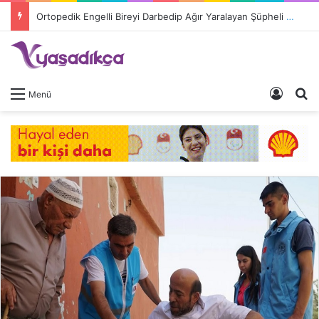
Ortopedik Engelli Bireyi Darbedip Ağır Yaralayan Şüpheli Tutuklandı
Giriş 
A
Menü