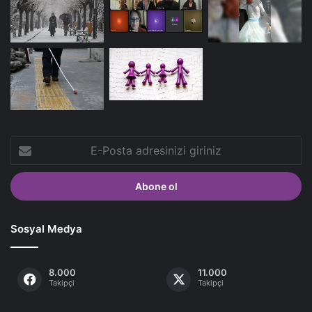
E-
Posta
adresinizi
giriniz
Sosyal Medya
8.000
11.000
Takipçi
Takipçi