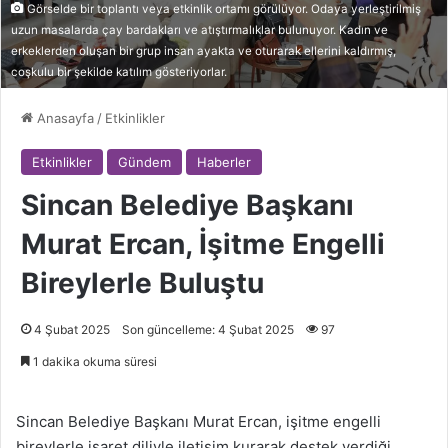
Görselde bir toplantı veya etkinlik ortamı görülüyor. Odaya yerleştirilmiş
uzun masalarda çay bardakları ve atıştırmalıklar bulunuyor. Kadın ve
erkeklerden oluşan bir grup insan ayakta ve oturarak ellerini kaldırmış,
coşkulu bir şekilde katılım gösteriyorlar.
Anasayfa
/
Etkinlikler
Etkinlikler
Gündem
Haberler
Sincan Belediye Başkanı
Murat Ercan, İşitme Engelli
Bireylerle Buluştu
4 Şubat 2025
Son güncelleme: 4 Şubat 2025
97
1 dakika okuma süresi
Sincan Belediye Başkanı Murat Ercan, işitme engelli
bireylerle işaret diliyle iletişim kurarak destek verdiği