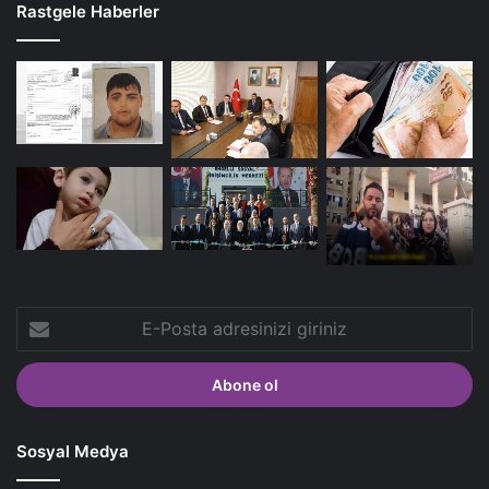
Rastgele Haberler
E-
Posta
adresinizi
giriniz
Sosyal Medya