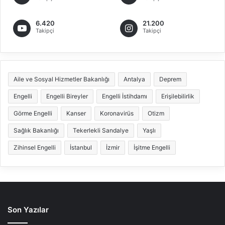
6.420
21.200
Takipçi
Takipçi
Aile ve Sosyal Hizmetler Bakanlığı
Antalya
Deprem
Engelli
Engelli Bireyler
Engelli İstihdamı
Erişilebilirlik
Görme Engelli
Kanser
Koronavirüs
Otizm
Sağlık Bakanlığı
Tekerlekli Sandalye
Yaşlı
Zihinsel Engelli
İstanbul
İzmir
İşitme Engelli
Son Yazılar