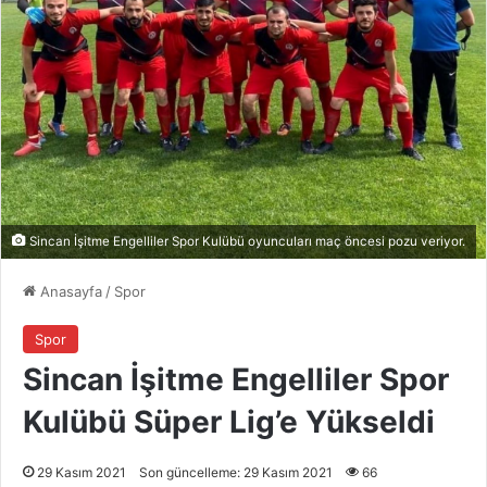
Sincan İşitme Engelliler Spor Kulübü oyuncuları maç öncesi pozu veriyor.
Anasayfa
/
Spor
Spor
Sincan İşitme Engelliler Spor
Kulübü Süper Lig’e Yükseldi
29 Kasım 2021
Son güncelleme: 29 Kasım 2021
66