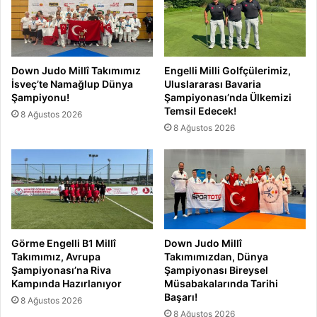
Down Judo Millî Takımımız
Engelli Milli Golfçülerimiz,
İsveç’te Namağlup Dünya
Uluslararası Bavaria
Şampiyonu!
Şampiyonası’nda Ülkemizi
Temsil Edecek!
8 Ağustos 2026
8 Ağustos 2026
Görme Engelli B1 Millî
Down Judo Millî
Takımımız, Avrupa
Takımımızdan, Dünya
Şampiyonası’na Riva
Şampiyonası Bireysel
Kampında Hazırlanıyor
Müsabakalarında Tarihi
Başarı!
8 Ağustos 2026
8 Ağustos 2026