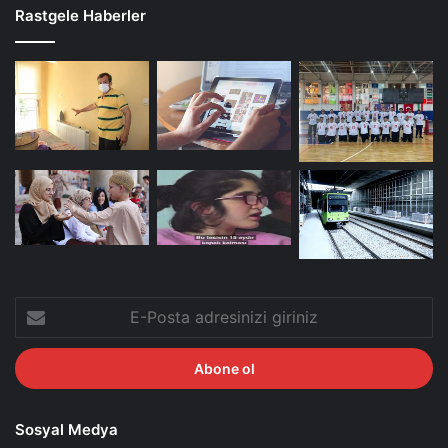
Rastgele Haberler
E-
Posta
adresinizi
giriniz
Sosyal Medya