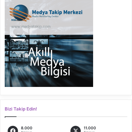
Bizi Takip Edin!
8.000
11.000