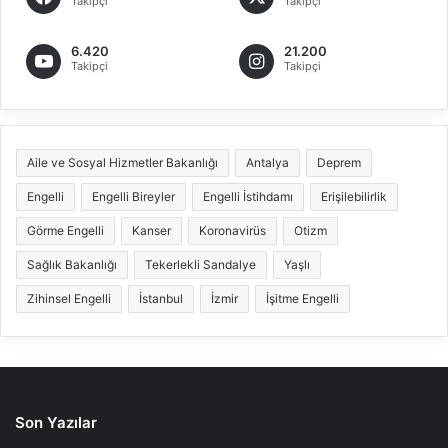
Takipçi
Takipçi
6.420
21.200
Takipçi
Takipçi
Aile ve Sosyal Hizmetler Bakanlığı
Antalya
Deprem
Engelli
Engelli Bireyler
Engelli İstihdamı
Erişilebilirlik
Görme Engelli
Kanser
Koronavirüs
Otizm
Sağlık Bakanlığı
Tekerlekli Sandalye
Yaşlı
Zihinsel Engelli
İstanbul
İzmir
İşitme Engelli
Son Yazılar