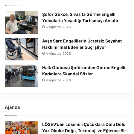
Şoför Gökce, Sivas’ta Görme Engelli
Yolcularla Yaşadığı Tartışmayı Anlattı
6 Ağustos 2026
Ayşe Sarı: Engellilerin Ücretsiz Seyahat
Hakkını İhlal Edenler Suç İşliyor
4 Ağustos 2026
Halk Otobüsü Şoföründen Görme Engelli
Kadınlara Skandal Sözler
4 Ağustos 2026
Ajanda
LÖSEV’den Lösemili Çocuklara Dolu Dolu
Yaz Okulu: Doğa, Teknoloji ve Eğlence Bir