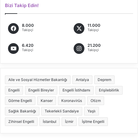
Bizi Takip Edin!
8.000
11.000
Takipçi
Takipçi
6.420
21.200
Takipçi
Takipçi
Aile ve Sosyal Hizmetler Bakanlığı
Antalya
Deprem
Engelli
Engelli Bireyler
Engelli İstihdamı
Erişilebilirlik
Görme Engelli
Kanser
Koronavirüs
Otizm
Sağlık Bakanlığı
Tekerlekli Sandalye
Yaşlı
Zihinsel Engelli
İstanbul
İzmir
İşitme Engelli