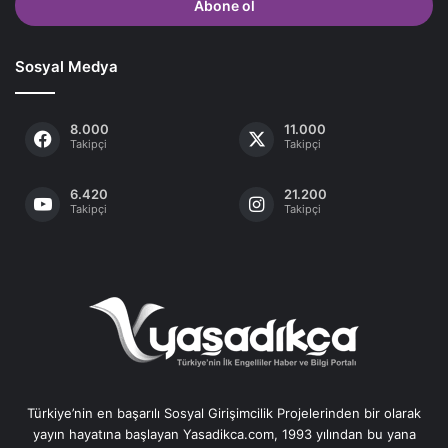
giriniz
Sosyal Medya
8.000
11.000
Takipçi
Takipçi
6.420
21.200
Takipçi
Takipçi
Türkiye’nin en başarılı Sosyal Girişimcilik Projelerinden bir olarak
yayın hayatına başlayan Yasadikca.com, 1993 yılından bu yana