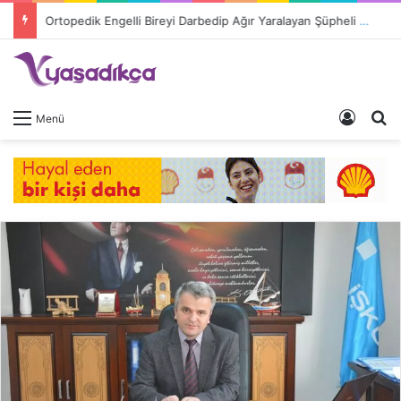
Ortopedik Engelli Bireyi Darbedip Ağır Yaralayan Şüpheli Tutuklandı
Giriş 
A
Menü