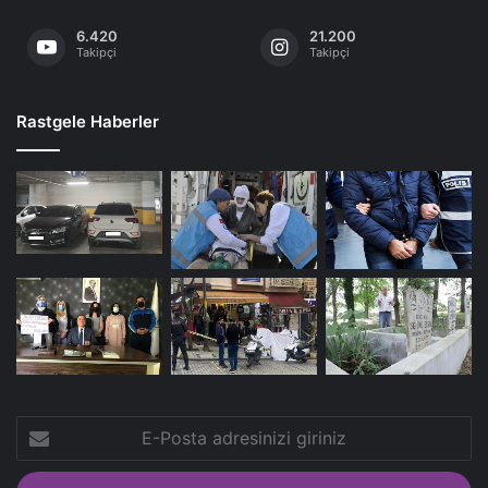
6.420
21.200
Takipçi
Takipçi
Rastgele Haberler
E-
Posta
adresinizi