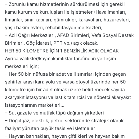
– Zorunlu kamu hizmetlerinin sürdürülmesi için gerekli
kamu kurum ve kuruluşları ile işletmeler (Havalimanları,
limanlar, sınır kapıları, gümrükler, karayolları, huzurevleri,
yaşlı bakım evleri, rehabilitasyon merkezleri,
– Acil Çağrı Merkezleri, AFAD Birimleri, Vefa Sosyal Destek
Birimleri, Göç İdaresi, PTT vb.) açık olacak.
HER 50 KİLOMETRE İÇİN 1 BENZİNLİK AÇIK OLACAK
Ayrıca valilikler/kaymakamlıklar tarafından yerleşim
merkezleri için;
– Her 50 bin nüfusa bir adet ve il sınırları içinden geçen
şehirler arası kara yolu ve varsa otoyol üzerinde her 50
kilometre için bir adet olmak üzere belirlenecek sayıda
akaryakıt istasyonu ve lastik tamircisi ve nöbetçi akaryakıt
istasyonlarının marketleri…
– Su, gazete ve mutfak tüpü dağıtım şirketleri
– Doğalgaz, elektrik, petrol sektöründe stratejik olarak
faaliyet yürüten büyük tesis ve işletmeler
– Hayvan barınakları, hayvan çiftlikleri ve hayvan bakım