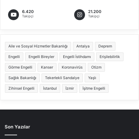
6.420
21.200
Takipçi
Takipçi
Aile ve Sosyal Hizmetler Bakanlığı
Antalya
Deprem
Engelli
Engelli Bireyler
Engelli İstihdamı
Erişilebilirlik
Görme Engelli
Kanser
Koronavirüs
Otizm
Sağlık Bakanlığı
Tekerlekli Sandalye
Yaşlı
Zihinsel Engelli
İstanbul
İzmir
İşitme Engelli
Son Yazılar