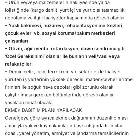
– Ürün ve/veya malzemelerin nakliyesinde ya da
lojistiğinde (kargo dahil), yurt içi ve yurt dışı taşımacılık,
depolama ve ilgili faaliyetler kapsamında görevli olanlar
– Yaşlı bakımevi, huzurevi, rehabilitasyon merkezleri,
çocuk evleri vb. sosyal koruma/bakım merkezleri
çalışanları
– Otizm, ağır mental retardasyon, down sendromu gibi
‘Özel Gereksinimi’ olanlar ile bunların veli/vasi veya
refakatçileri
– Demir-çelik, cam, ferrokrom vb. sektörlerde faaliyet
yürüten iş yerlerinin yüksek dereceli maden/cevher eritme
fırınları ile soğuk hava depoları gibi zorunlu olarak
çalıştırılması gereken bölümlerinde görevli olanlar
yasaktan muaf olacak.
EKMEK DAĞITIM PLANI YAPILACAK
Genelgeye göre ayrıca ekmek dağıtımının düzenli olması
amacıyla vali ve kaymakamların başkanlığında fırıncılar
odası, yerel yönetim, emniyet ve jandarma temsilcilerinin