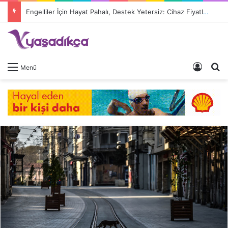
Engelliler İçin Hayat Pahalı, Destek Yetersiz: Cihaz Fiyatları 9 Kat Arttı, Devlet Katkısı Eriyor
Giriş 
A
Menü