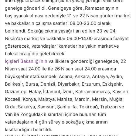
ilde uygulanacak sokağa çıkma yasağıyla ilgili valiliklere
genelge gönderildi. Genelgeye göre, Ramazan ayının
başlayacak olması nedeniyle 21 ve 22 Nisan günleri market
ve bakkalların çalışma saatleri 08.00-23.00 olarak
belirlendi. Sokağa çıkma yasağı ilan edilen 23 ve 24
Nisan’da market ve bakkallar 09.00-14.00 arasında faaliyet
gösterecek, vatandaşlar ikametlerine yakın market ve
bakkallara gidip gelebilecek.
İçişleri Bakanlığı’nın
valiliklere gönderdiği genelgede, 22
Nisan saat 24.00 ile ile 26 Nisan saat 24.00 arasında
büyükşehir statüsündeki Adana, Ankara, Antalya, Aydın,
Balıkesir, Bursa, Denizli, Diyarbakır, Erzurum, Eskişehir,
Gaziantep, Hatay, İstanbul, İzmir, Kahramanmaraş, Kayseri,
Kocaeli, Konya, Malatya, Manisa, Mardin, Mersin, Muğla,
Ordu, Sakarya, Samsun, Şanlıurfa, Tekirdağ, Trabzon ve
Van ile Zonguldak il sınırları içinde bulunan tüm
vatandaşların 4 gün süreyle sokağa çıkmalarının
kısıtlandığını belirtildi.