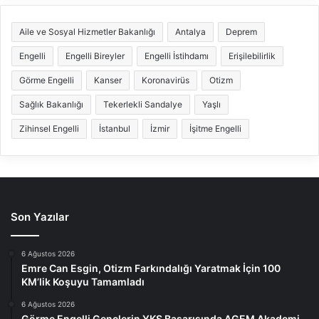
Aile ve Sosyal Hizmetler Bakanlığı
Antalya
Deprem
Engelli
Engelli Bireyler
Engelli İstihdamı
Erişilebilirlik
Görme Engelli
Kanser
Koronavirüs
Otizm
Sağlık Bakanlığı
Tekerlekli Sandalye
Yaşlı
Zihinsel Engelli
İstanbul
İzmir
İşitme Engelli
Son Yazılar
6 Ağustos 2026
Emre Can Esgin, Otizm Farkındalığı Yaratmak İçin 100
KM’lik Koşuyu Tamamladı
6 Ağustos 2026
Görme Engelli Gençlerin YKS Başarısında AGEM Akademi