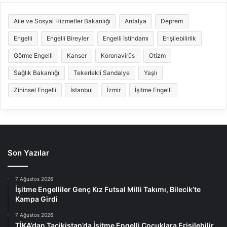
Aile ve Sosyal Hizmetler Bakanlığı
Antalya
Deprem
Engelli
Engelli Bireyler
Engelli İstihdamı
Erişilebilirlik
Görme Engelli
Kanser
Koronavirüs
Otizm
Sağlık Bakanlığı
Tekerlekli Sandalye
Yaşlı
Zihinsel Engelli
İstanbul
İzmir
İşitme Engelli
Son Yazılar
7 Ağustos 2026
İşitme Engelliler Genç Kız Futsal Milli Takımı, Bilecik’te
Kampa Girdi
7 Ağustos 2026
TİKA’dan Tacikistan’da İşitme Engelli Çocuklara Erişilebilir