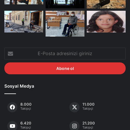
E-
Posta
adresinizi
giriniz
Sosyal Medya
8.000
11.000
Takipçi
Takipçi
6.420
21.200
Takipçi
Takipçi