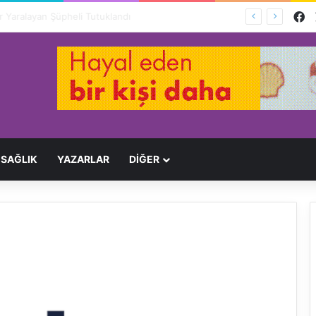
F
Ağır Yaralayan Şüpheli Tutuklandı
SAĞLIK
YAZARLAR
DİĞER