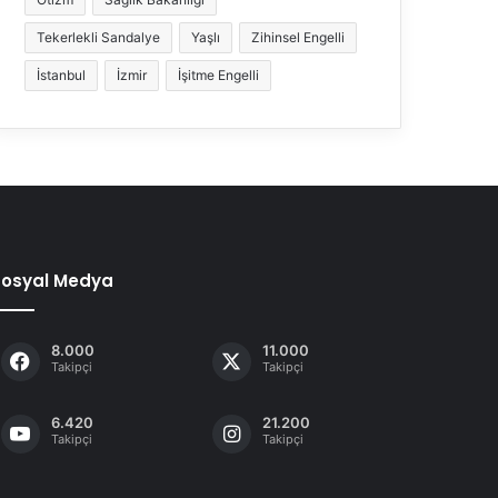
Tekerlekli Sandalye
Yaşlı
Zihinsel Engelli
İstanbul
İzmir
İşitme Engelli
Sosyal Medya
8.000
11.000
Takipçi
Takipçi
6.420
21.200
Takipçi
Takipçi