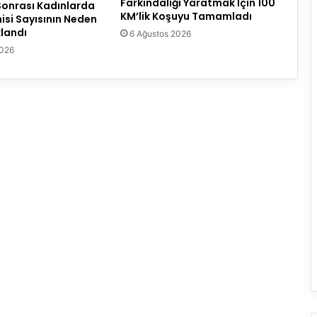
Farkındalığı Yaratmak İçin 100
onrası Kadınlarda
KM’lik Koşuyu Tamamladı
isi Sayısının Neden
klandı
6 Ağustos 2026
2026