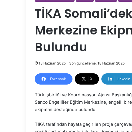
TİKA Somali’deki
Merkezine Ekip
Bulundu
18 Haziran 2025
Son güncelleme: 18 Haziran 2025
Facebook
X
LinkedIn
Türk İşbirliği ve Koordinasyon Ajansı Başkanlı
Sanco Engelliler Eğitim Merkezine, engelli bir
ekipman desteğinde bulundu.
TİKA tarafından hayata geçirilen proje çerçeves
çeşitli sarf malzemeleri ile kına dövmesi ve ma