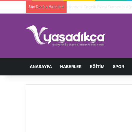
Son Dakika Haberleri
Ortopedik Engelli Bireyi Darbedip 
ANASAYFA
HABERLER
EĞITIM
SPOR