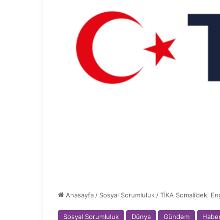
Anasayfa
/
Sosyal Sorumluluk
/
TİKA Somali’deki E
Sosyal Sorumluluk
Dünya
Gündem
Haber