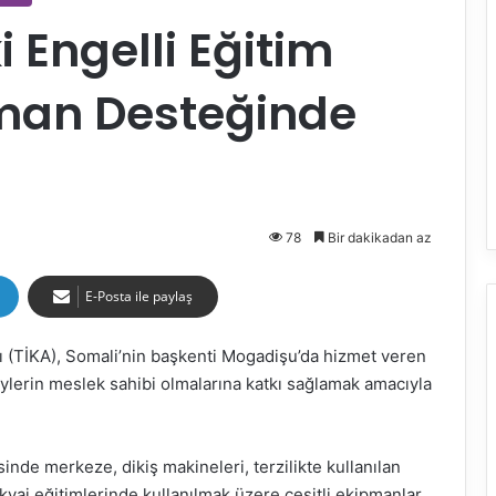
 Engelli Eğitim
man Desteğinde
78
Bir dakikadan az
E-Posta ile paylaş
ğı (TİKA), Somali’nin başkenti Mogadişu’da hizmet veren
eylerin meslek sahibi olmalarına katkı sağlamak amacıyla
inde merkeze, dikiş makineleri, terzilikte kullanılan
kyaj eğitimlerinde kullanılmak üzere çeşitli ekipmanlar