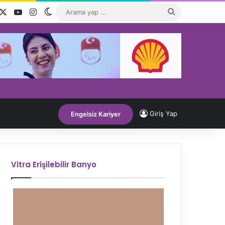
acebook
X
YouTube
Instagram
Dış görünümü değiştir
Arama
yap
...
Giriş Yap
Engelsiz Kariyer
Vitra Erişilebilir Banyo