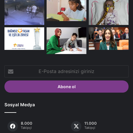
E-
Posta
adresinizi
giriniz
Sosyal Medya
8.000
11.000
Takipçi
Takipçi