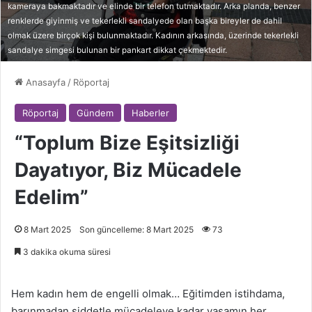
kameraya bakmaktadır ve elinde bir telefon tutmaktadır. Arka planda, benzer
renklerde giyinmiş ve tekerlekli sandalyede olan başka bireyler de dahil
olmak üzere birçok kişi bulunmaktadır. Kadının arkasında, üzerinde tekerlekli
sandalye simgesi bulunan bir pankart dikkat çekmektedir.
Anasayfa
/
Röportaj
Röportaj
Gündem
Haberler
“Toplum Bize Eşitsizliği
Dayatıyor, Biz Mücadele
Edelim”
8 Mart 2025
Son güncelleme: 8 Mart 2025
73
3 dakika okuma süresi
Hem kadın hem de engelli olmak… Eğitimden istihdama,
barınmadan şiddetle mücadeleye kadar yaşamın her