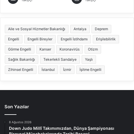
Takipçi
Takipçi
Aile ve Sosyal Hizmetler Bakanlığı
Antalya
Deprem
Engelli
Engelli Bireyler
Engelli İstihdamı
Erişilebilirlik
Görme Engelli
Kanser
Koronavirüs
Otizm
Sağlık Bakanlığı
Tekerlekli Sandalye
Yaşlı
Zihinsel Engelli
İstanbul
İzmir
İşitme Engelli
Son Yazılar
8 Ağustos 2026
Down Judo Millî Takımımızdan, Dünya Şampiyonası
Bireysel Müsabakalarında Tarihi Başarı!