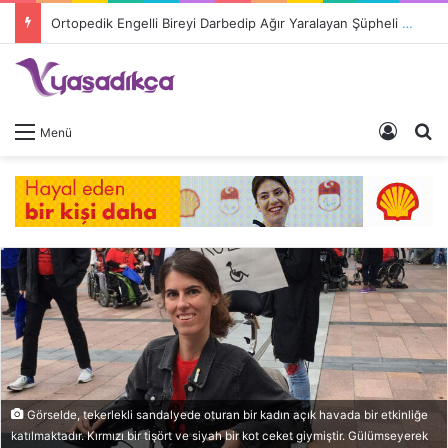
Ortopedik Engelli Bireyi Darbedip Ağır Yaralayan Şüpheli Tutuklandı
Giriş 
A
Menü
Görselde, tekerlekli sandalyede oturan bir kadın açık havada bir etkinliğe
katılmaktadır. Kırmızı bir tişört ve siyah bir kot ceket giymiştir. Gülümseyerek