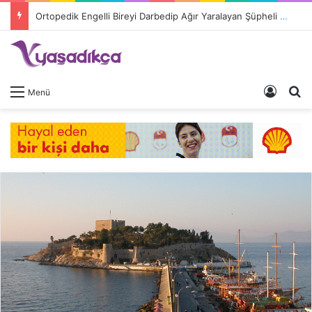
Ortopedik Engelli Bireyi Darbedip Ağır Yaralayan Şüpheli Tutuklandı
Giriş 
A
Menü