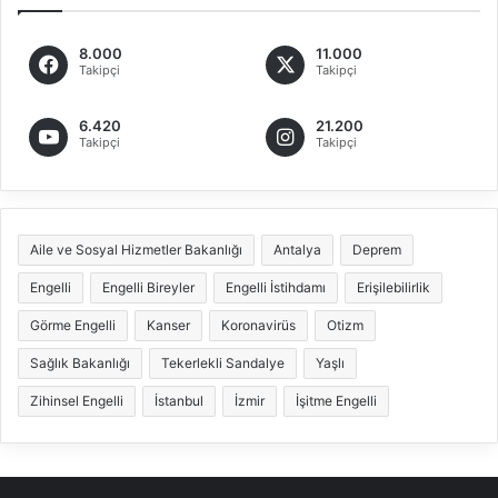
8.000
11.000
Takipçi
Takipçi
6.420
21.200
Takipçi
Takipçi
Aile ve Sosyal Hizmetler Bakanlığı
Antalya
Deprem
Engelli
Engelli Bireyler
Engelli İstihdamı
Erişilebilirlik
Görme Engelli
Kanser
Koronavirüs
Otizm
Sağlık Bakanlığı
Tekerlekli Sandalye
Yaşlı
Zihinsel Engelli
İstanbul
İzmir
İşitme Engelli