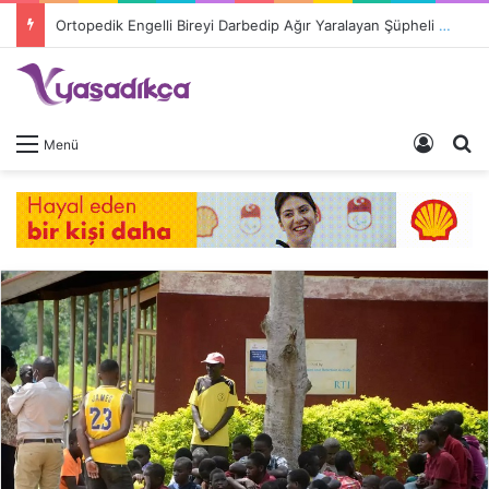
Ortopedik Engelli Bireyi Darbedip Ağır Yaralayan Şüpheli Tutuklandı
Giriş 
A
Menü