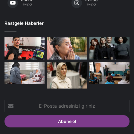
Takipçi
Takipçi
Rastgele Haberler
E-
Posta
adresinizi
giriniz