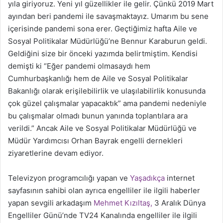
yıla giriyoruz. Yeni yıl güzellikler ile gelir. Çünkü 2019 Mart
ayından beri pandemi ile savaşmaktayız. Umarım bu sene
içerisinde pandemi sona erer. Geçtiğimiz hafta Aile ve
Sosyal Politikalar Müdürlüğü’ne Bennur Karaburun geldi.
Geldiğini size bir önceki yazımda belirtmiştim. Kendisi
demişti ki “Eğer pandemi olmasaydı hem
Cumhurbaşkanlığı hem de Aile ve Sosyal Politikalar
Bakanlığı olarak erişilebilirlik ve ulaşılabilirlik konusunda
çok güzel çalışmalar yapacaktık” ama pandemi nedeniyle
bu çalışmalar olmadı bunun yanında toplantılara ara
verildi.” Ancak Aile ve Sosyal Politikalar Müdürlüğü ve
Müdür Yardımcısı Orhan Bayrak engelli dernekleri
ziyaretlerine devam ediyor.
Televizyon programcılığı yapan ve
Yaşadıkça
internet
sayfasının sahibi olan ayrıca engelliler ile ilgili haberler
yapan sevgili arkadaşım
Mehmet Kızıltaş,
3 Aralık Dünya
Engelliler Günü’nde TV24 Kanalında engelliler ile ilgili