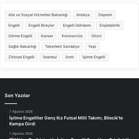
Aile ve Sosyal Hizmetler Bakanlığı
Antalya
Deprem
Engelli
Engelli Bireyler
Engelli İstihdamı
Erişilebilirlik
Görme Engelli
Kanser
Koronavirüs
Otizm
Sağlık Bakanlığı
Tekerlekli Sandalye
Yaşlı
Zihinsel Engelli
İstanbul
İzmir
İşitme Engelli
Son Yazılar
7 Ağustos 2026
İşitme Engelliler Genç Kız Futsal Milli Takımı, Bilecik’te
Kampa Girdi
7 Ağustos 2026