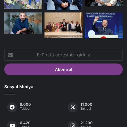
E-
Posta
adresinizi
giriniz
Sosyal Medya
8.000
11.000
Takipçi
Takipçi
6.420
21.200
Takipçi
Takipçi