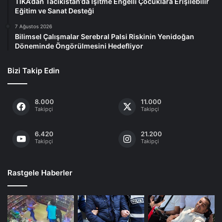
TİKA’dan Tacikistan’da İşitme Engelli Çocuklara Erişilebilir
Eğitim ve Sanat Desteği
7 Ağustos 2026
Bilimsel Çalışmalar Serebral Palsi Riskinin Yenidoğan
Döneminde Öngörülmesini Hedefliyor
Bizi Takip Edin
8.000
11.000
Takipçi
Takipçi
6.420
21.200
Takipçi
Takipçi
Rastgele Haberler