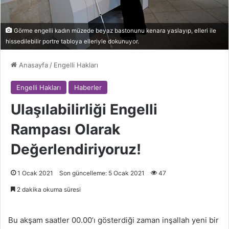
Görme engelli kadın müzede beyaz bastonunu kenara yaslayıp, elleri ile
hissedilebilir portre tabloya elleriyle dokunuyor.
Anasayfa
/
Engelli Hakları
Engelli Hakları
Haberler
Ulaşılabilirliği Engelli
Rampası Olarak
Değerlendiriyoruz!
1 Ocak 2021
Son güncelleme: 5 Ocak 2021
47
2 dakika okuma süresi
Bu akşam saatler 00.00’ı gösterdiği zaman inşallah yeni bir