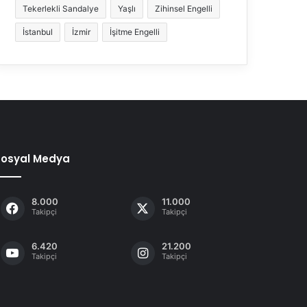
Tekerlekli Sandalye
Yaşlı
Zihinsel Engelli
İstanbul
İzmir
İşitme Engelli
Sosyal Medya
8.000
11.000
Takipçi
Takipçi
6.420
21.200
Takipçi
Takipçi