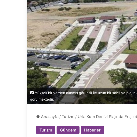
Yüksek bir yerden alınmış görüntü ile uzun bir sahil ve plajın
görülmektedir.
Anasayfa
/
Turizm
/
Urla Kum Denizi Plajında Erişileb
Turizm
Gündem
Haberler