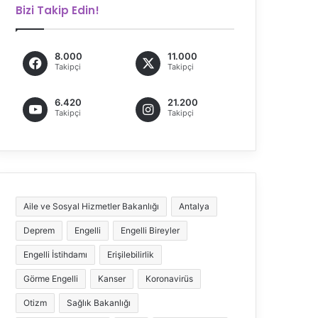
Bizi Takip Edin!
8.000
11.000
Takipçi
Takipçi
6.420
21.200
Takipçi
Takipçi
Aile ve Sosyal Hizmetler Bakanlığı
Antalya
Deprem
Engelli
Engelli Bireyler
Engelli İstihdamı
Erişilebilirlik
Görme Engelli
Kanser
Koronavirüs
Otizm
Sağlık Bakanlığı