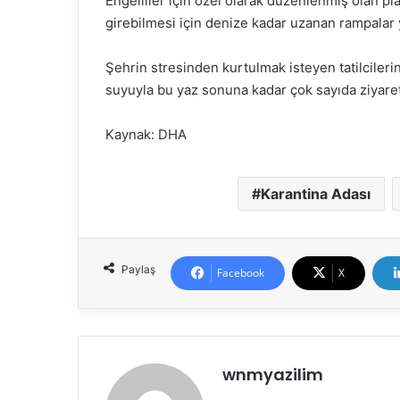
Engelliler için özel olarak düzenlenmiş olan pl
girebilmesi için denize kadar uzanan rampalar y
Şehrin stresinden kurtulmak isteyen tatilcilerin
suyuyla bu yaz sonuna kadar çok sayıda ziyaret
Kaynak: DHA
Karantina Adası
Paylaş
Facebook
X
wnmyazilim