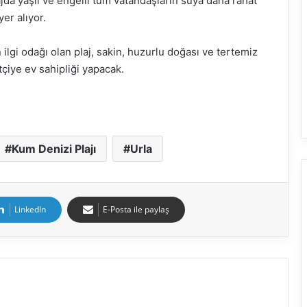
ajda yaşlı ve engelli tüm vatandaşların suya daha rahat
er alıyor.
 ilgi odağı olan plaj, sakin, huzurlu doğası ve tertemiz
çiye ev sahipliği yapacak.
Kum Denizi Plajı
Urla
LinkedIn
E-Posta ile paylaş