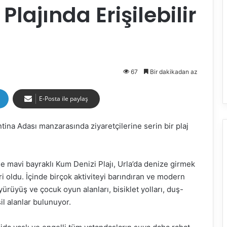
lajında Erişilebilir
67
Bir dakikadan az
E-Posta ile paylaş
antina Adası manzarasında ziyaretçilerine serin bir plaj
ile mavi bayraklı Kum Denizi Plajı, Urla’da denize girmek
iri oldu. İçinde birçok aktiviteyi barındıran ve modern
rüyüş ve çocuk oyun alanları, bisiklet yolları, duş-
il alanlar bulunuyor.