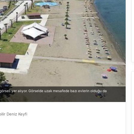
 görseli yer alıyor. Görselde uzak mesafede bazı evlerin olduğu da
ilir Deniz Keyfi