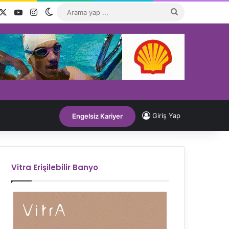
acebook
X
YouTube
Instagram
Dış görünümü değiştir
Arama
yap
...
Giriş Yap
Engelsiz Kariyer
Vitra Erişilebilir Banyo