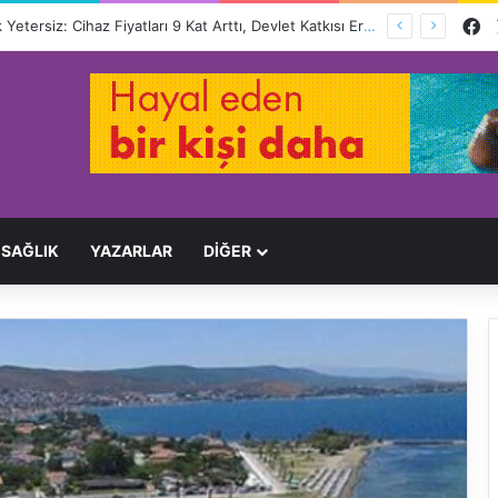
F
Engelliler İçin Hayat Pahalı, Destek Yetersiz: Cihaz Fiyatları 9 Kat Arttı, Devlet Katkısı Eriyor
SAĞLIK
YAZARLAR
DİĞER