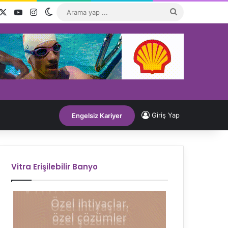
acebook
X
YouTube
Instagram
Dış görünümü değiştir
Arama
yap
...
Giriş Yap
Engelsiz Kariyer
Vitra Erişilebilir Banyo