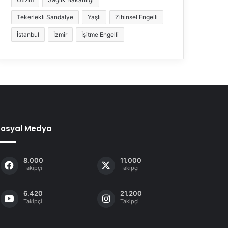
Tekerlekli Sandalye
Yaşlı
Zihinsel Engelli
İstanbul
İzmir
İşitme Engelli
Sosyal Medya
8.000
11.000
Takipçi
Takipçi
6.420
21.200
Takipçi
Takipçi