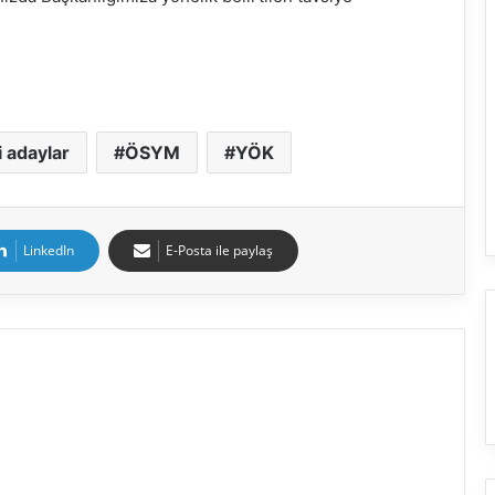
i adaylar
ÖSYM
YÖK
LinkedIn
E-Posta ile paylaş