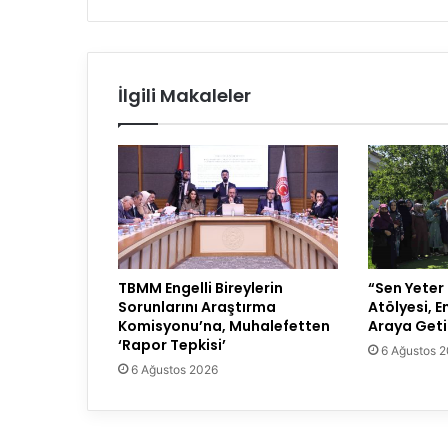
İlgili Makaleler
TBMM Engelli Bireylerin
“Sen Yeter
Sorunlarını Araştırma
Atölyesi, En
Komisyonu’na, Muhalefetten
Araya Geti
‘Rapor Tepkisi’
6 Ağustos 
6 Ağustos 2026