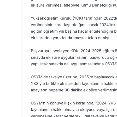
ek süre verilmesi talebiyle Kamu Denetçiliği
Yükseköğretim Kurulu (YÖK) tarafından 2022’de
verilmesinin kararlaştırıldığını, ancak 2024’
eğitim öğretim yılı başına kadar ertelendiğini 
ek süreden yararlandırılmasını talep etmişti.
Başvuruyu inceleyen KDK, 2024-2025 eğitim öğ
sınavda ek süre uygulamasının, başvurucu öğre
yapılacak sınavda da uygulanması adına ÖSYM
ÖSYM de tavsiye üzerine, 2025’te başlayacak e
YKS’yle birlikte ek süreden faydalanma hakkı o
adayların hepsine 30 dakika ek süre verilmesin
ÖSYM’nin konuya ilişkin kararında, “2024-YKS
faydalanma hakkı olmayan okuyucu veya işaretle
verilmesine karar verilerek, ilgili tavsiye karar