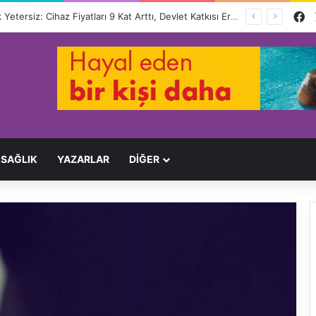
F
Engelliler İçin Hayat Pahalı, Destek Yetersiz: Cihaz Fiyatları 9 Kat Arttı, Devlet Katkısı Eriyor
SAĞLIK
YAZARLAR
DİĞER