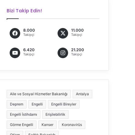
Bizi Takip Edin!
8.000
11.000
Takipçi
Takipçi
6.420
21.200
Takipçi
Takipçi
Aile ve Sosyal Hizmetler Bakanlığı
Antalya
Deprem
Engelli
Engelli Bireyler
Engelli İstihdamı
Erişilebilirlik
Görme Engelli
Kanser
Koronavirüs
Otizm
Sağlık Bakanlığı