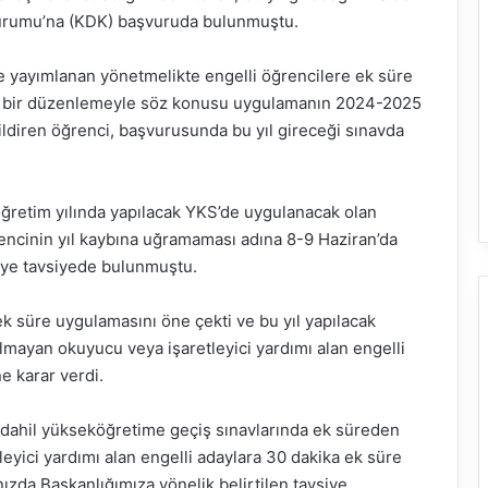
 Kurumu’na (KDK) başvuruda bulunmuştu.
 yayımlanan yönetmelikte engelli öğrencilere ek süre
teki bir düzenlemeyle söz konusu uygulamanın 2024-2025
bildiren öğrenci, başvurusunda bu yıl gireceği sınavda
retim yılında yapılacak YKS’de uygulanacak olan
ncinin yıl kaybına uğramaması adına 8-9 Haziran’da
’ye tavsiyede bulunmuştu.
k süre uygulamasını öne çekti ve bu yıl yapılacak
lmayan okuyucu veya işaretleyici yardımı alan engelli
e karar verdi.
 dahil yükseköğretime geçiş sınavlarında ek süreden
yici yardımı alan engelli adaylara 30 dakika ek süre
ınızda Başkanlığımıza yönelik belirtilen tavsiye