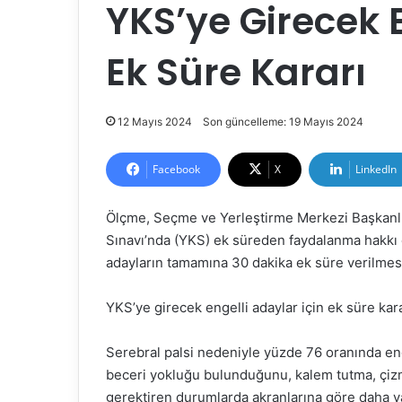
YKS’ye Girecek E
Ek Süre Kararı
12 Mayıs 2024
Son güncelleme: 19 Mayıs 2024
Facebook
X
LinkedIn
Ölçme, Seçme ve Yerleştirme Merkezi Başkanlı
Sınavı’nda (YKS) ek süreden faydalanma hakkı 
adayların tamamına 30 dakika ek süre verilmesin
YKS’ye girecek engelli adaylar için ek süre kar
Serebral palsi nedeniyle yüzde 76 oranında eng
beceri yokluğu bulunduğunu, kalem tutma, çiz
gerektiren durumlarda akranlarına göre daha yav