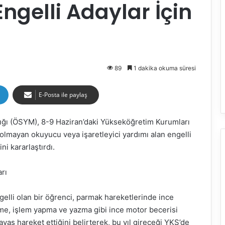
ngelli Adaylar İçin
89
1 dakika okuma süresi
E-Posta ile paylaş
ğı (ÖSYM), 8-9 Haziran’daki Yükseköğretim Kurumları
olmayan okuyucu veya işaretleyici yardımı alan engelli
i kararlaştırdı.
arı
elli olan bir öğrenci, parmak hareketlerinde ince
me, işlem yapma ve yazma gibi ince motor becerisi
aş hareket ettiğini belirterek, bu yıl gireceği YKS’de