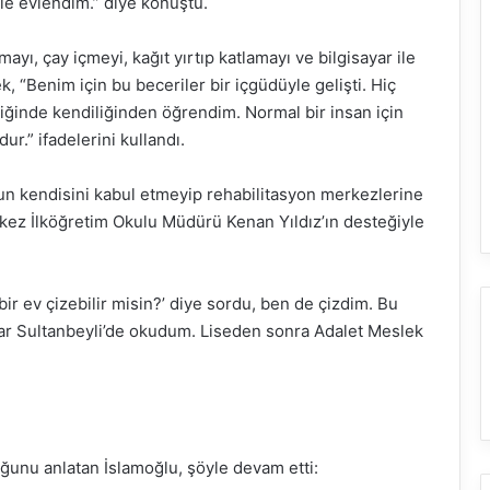
yle evlendim.” diye konuştu.
yı, çay içmeyi, kağıt yırtıp katlamayı ve bilgisayar ile
k, “Benim için bu beceriler bir içgüdüyle gelişti. Hiç
iğinde kendiliğinden öğrendim. Normal bir insan için
ur.” ifadelerini kullandı.
un kendisini kabul etmeyip rehabilitasyon merkezlerine
rkez İlköğretim Okulu Müdürü Kenan Yıldız’ın desteğiyle
ir ev çizebilir misin?’ diye sordu, ben de çizdim. Bu
kadar Sultanbeyli’de okudum. Liseden sonra Adalet Meslek
ğunu anlatan İslamoğlu, şöyle devam etti: