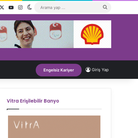
acebook
X
YouTube
Instagram
Dış görünümü değiştir
Arama
yap
...
Giriş Yap
Engelsiz Kariyer
Vitra Erişilebilir Banyo