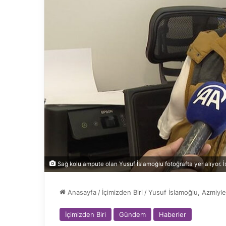
Sağ kolu ampute olan Yusuf İslamoğlu fotoğrafta yer alıyor. 
Anasayfa
/
İçimizden Biri
/
Yusuf İslamoğlu, Azmiyle
İçimizden Biri
Gündem
Haberler