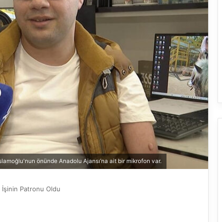
İslamoğlu'nun önünde Anadolu Ajansı’na ait bir mikrofon var.
 İşinin Patronu Oldu