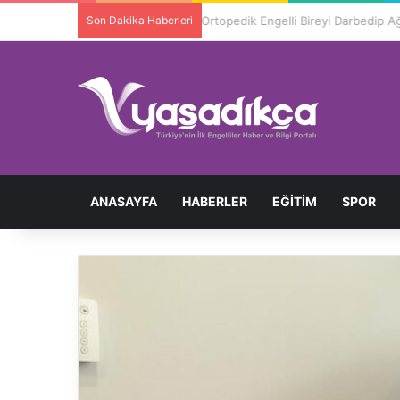
Son Dakika Haberleri
Ortopedik Engelli Bireyi Darbedip 
ANASAYFA
HABERLER
EĞITIM
SPOR