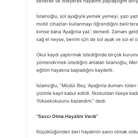
severek ve isteyerek hayatımı paylaştığım biri
İslamoğlu, sol ayağıyla yemek yemeyi, yazı yazma
mobil cihazları kullanmayı öğrendiğini belirtere
kimse bana ‘Ayağınla yaz.’ demedi. Zamanı geld
sağ el neyse, benim için de sol ayak ve sol el od
Okul kaydı yaptırmak istediğinde birçok kurum
yönlendirmek istediğini anlatan İslamoğlu, Me
eğitim hayatına başladığını kaydetti.
İslamoğlu, “Müdür Bey, ‘Ayağınla dumanı tüten b
çizimle kayıt kabul edildi. İlkokuldan liseye 
Yüksekokulunu kazandım.” dedi.
“Savcı Olma Hayalim Vardı”
Küçüklüğünden beri hayalinin savcı olmak oldu