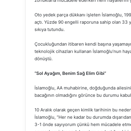
zorluklarla mücadele ederken hem hayallerini g
Oto yedek parça dükkanı işleten İslamoğlu, 199
açtı. Yüzde 90 engelli raporuna sahip olan 33 ya
sıkıya tutundu.
Çocukluğundan itibaren kendi başına yaşamayı 
teknolojik cihazları kullanan İslamoğlu’nun hay
dönüştü.
“Sol Ayağım, Benim Sağ Elim Gibi”
İslamoğlu, AA muhabirine, doğduğunda ailesini
bacağının olmadığını görünce bu durumu kabull
10 Aralık olarak geçen kimlik tarihinin bu ned
İslamoğlu, “Her ne kadar bu durumda dışarıdan
3-1 önde sayıyorum çünkü hem mücadele etme