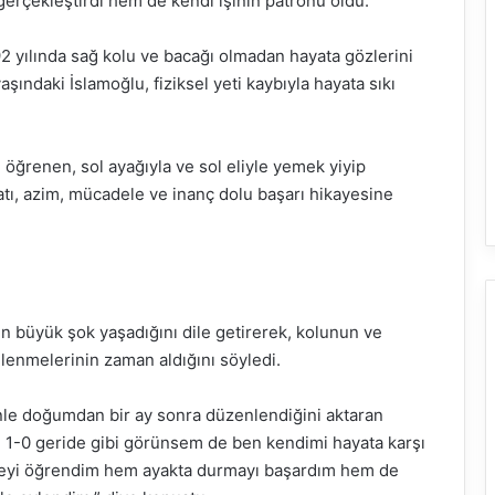
erçekleştirdi hem de kendi işinin patronu oldu.
2 yılında sağ kolu ve bacağı olmadan hayata gözlerini
şındaki İslamoğlu, fiziksel yeti kaybıyla hayata sıkı
öğrenen, sol ayağıyla ve sol eliyle yemek yiyip
atı, azim, mücadele ve inanç dolu başarı hikayesine
n büyük şok yaşadığını dile getirerek, kolunun ve
enmelerinin zaman aldığını söyledi.
enle doğumdan bir ay sonra düzenlendiğini aktaran
 1-0 geride gibi görünsem de ben kendimi hayata karşı
yi öğrendim hem ayakta durmayı başardım hem de