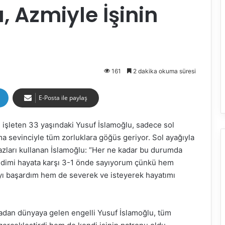
, Azmiyle İşinin
161
2 dakika okuma süresi
E-Posta ile paylaş
 işleten 33 yaşındaki Yusuf İslamoğlu, sadece sol
a sevinciyle tüm zorluklara göğüs geriyor. Sol ayağıyla
hazları kullanan İslamoğlu: “Her ne kadar bu durumda
ndimi hayata karşı 3-1 önde sayıyorum çünkü hem
 başardım hem de severek ve isteyerek hayatımı
madan dünyaya gelen engelli Yusuf İslamoğlu, tüm