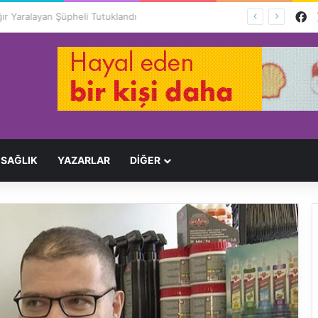
F
Ağır Yaralayan Şüpheli Tutuklandı
SAĞLIK
YAZARLAR
DİĞER