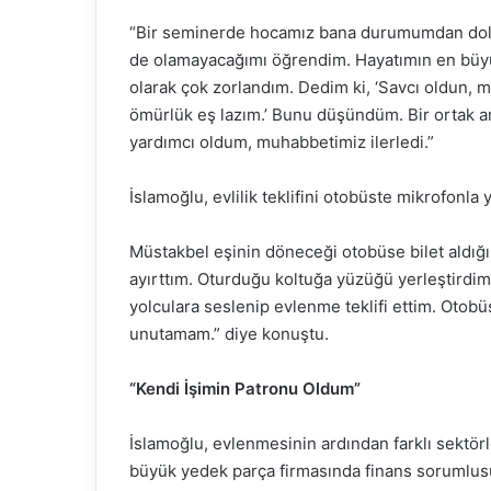
“Bir seminerde hocamız bana durumumdan dolay
de olamayacağımı öğrendim. Hayatımın en büyü
olarak çok zorlandım. Dedim ki, ‘Savcı oldun, 
ömürlük eş lazım.’ Bunu düşündüm. Bir ortak a
yardımcı oldum, muhabbetimiz ilerledi.”
İslamoğlu, evlilik teklifini otobüste mikrofonla y
Müstakbel eşinin döneceği otobüse bilet aldığı
ayırttım. Oturduğu koltuğa yüzüğü yerleştirdi
yolculara seslenip evlenme teklifi ettim. Otobüs
unutamam.” diye konuştu.
“Kendi İşimin Patronu Oldum”
İslamoğlu, evlenmesinin ardından farklı sektör
büyük yedek parça firmasında finans sorumlusu o