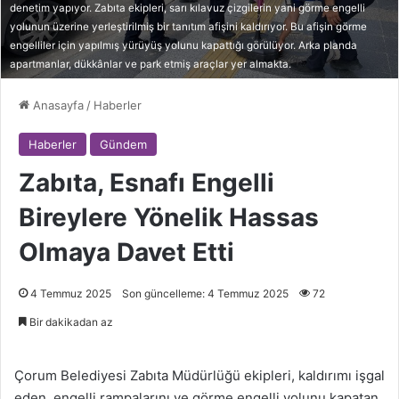
denetim yapıyor. Zabıta ekipleri, sarı kılavuz çizgilerin yani görme engelli
yolunun üzerine yerleştirilmiş bir tanıtım afişini kaldırıyor. Bu afişin görme
engelliler için yapılmış yürüyüş yolunu kapattığı görülüyor. Arka planda
apartmanlar, dükkânlar ve park etmiş araçlar yer almakta.
Anasayfa
/
Haberler
Haberler
Gündem
Zabıta, Esnafı Engelli
Bireylere Yönelik Hassas
Olmaya Davet Etti
4 Temmuz 2025
Son güncelleme: 4 Temmuz 2025
72
Bir dakikadan az
Çorum Belediyesi Zabıta Müdürlüğü ekipleri, kaldırımı işgal
eden, engelli rampalarını ve görme engelli yolunu kapatan