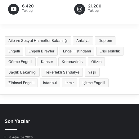
6.420
21.200
Takipçi
Takipçi
Aile ve Sosyal Hizmetler Bakanlığı
Antalya
Deprem
Engelli
Engelli Bireyler
Engelli İstihdamı
Erişilebilirlik
Görme Engelli
Kanser
Koronavirüs
Otizm
Sağlık Bakanlığı
Tekerlekli Sandalye
Yaşlı
Zihinsel Engelli
İstanbul
İzmir
İşitme Engelli
Son Yazılar
6 Ağustos 2026