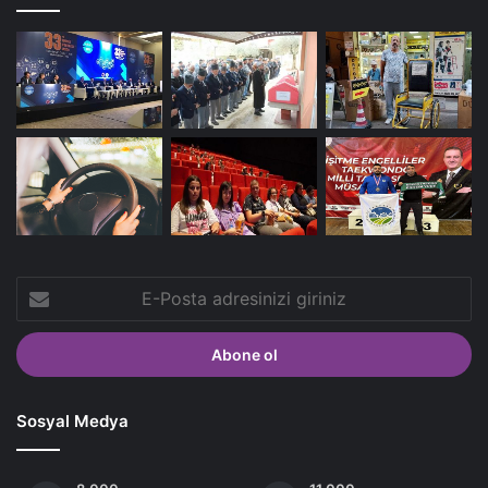
E-
Posta
adresinizi
giriniz
Sosyal Medya