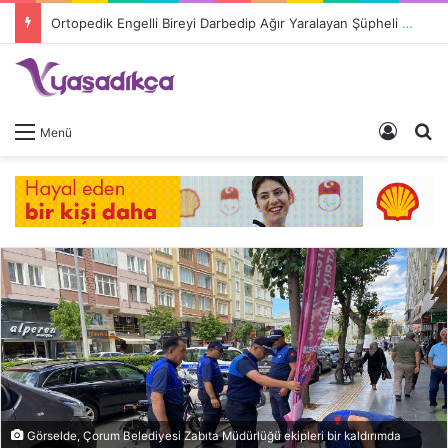
Ortopedik Engelli Bireyi Darbedip Ağır Yaralayan Şüpheli Tutuklandı
Giriş 
A
Menü
Görselde, Çorum Belediyesi Zabıta Müdürlüğü ekipleri bir kaldırımda