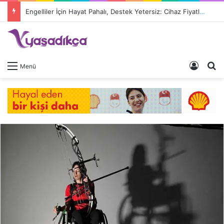
Engelliler İçin Hayat Pahalı, Destek Yetersiz: Cihaz Fiyatları 9 Kat Arttı, Devlet Katkısı Eriyor
Giriş 
A
Menü