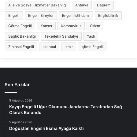
Aile ve Sosyal Hizmetler Bakanlığı
Antalya
Deprem
Engelli
Engelli Bireyler
Engelli İstihdamı
Erişilebilirlik
Görme Engelli
Kanser
Koronavirüs
Otizm
Sağlık Bakanlığı
Tekerlekli Sandalye
Yaşlı
Zihinsel Engelli
İstanbul
İzmir
İşitme Engelli
Son Yazılar
5 Ağustos 2026
Kayıp Engelli Uğur Okuducu Jandarma Tarafından Sağ
Olarak Bulundu
5 Ağustos 2026
Doğuştan Engelli Esma Ayağa Kalktı