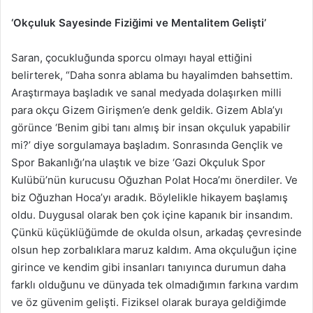
‘Okçuluk Sayesinde Fiziğimi ve Mentalitem Gelişti’
Saran, çocukluğunda sporcu olmayı hayal ettiğini
belirterek, “Daha sonra ablama bu hayalimden bahsettim.
Araştırmaya başladık ve sanal medyada dolaşırken milli
para okçu Gizem Girişmen’e denk geldik. Gizem Abla’yı
görünce ‘Benim gibi tanı almış bir insan okçuluk yapabilir
mi?’ diye sorgulamaya başladım. Sonrasında Gençlik ve
Spor Bakanlığı’na ulaştık ve bize ‘Gazi Okçuluk Spor
Kulübü’nün kurucusu Oğuzhan Polat Hoca’mı önerdiler. Ve
biz Oğuzhan Hoca’yı aradık. Böylelikle hikayem başlamış
oldu. Duygusal olarak ben çok içine kapanık bir insandım.
Çünkü küçüklüğümde de okulda olsun, arkadaş çevresinde
olsun hep zorbalıklara maruz kaldım. Ama okçuluğun içine
girince ve kendim gibi insanları tanıyınca durumun daha
farklı olduğunu ve dünyada tek olmadığımın farkına vardım
ve öz güvenim gelişti. Fiziksel olarak buraya geldiğimde