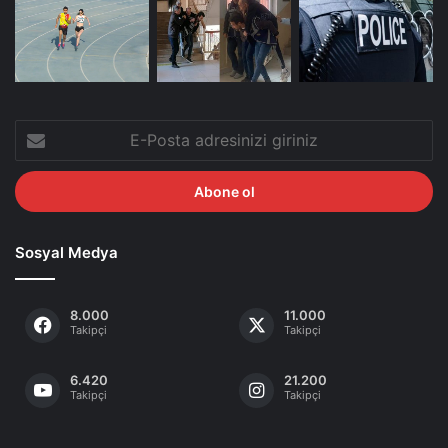
E-
Posta
adresinizi
giriniz
Sosyal Medya
8.000
11.000
Takipçi
Takipçi
6.420
21.200
Takipçi
Takipçi