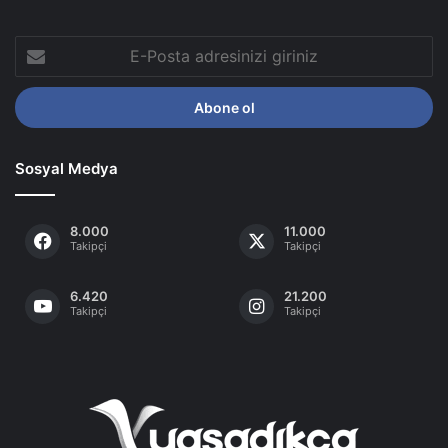
E-
Posta
adresinizi
giriniz
Sosyal Medya
8.000
11.000
Takipçi
Takipçi
6.420
21.200
Takipçi
Takipçi