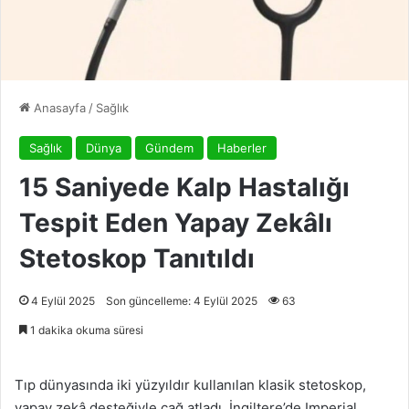
Anasayfa
/
Sağlık
Sağlık
Dünya
Gündem
Haberler
15 Saniyede Kalp Hastalığı
Tespit Eden Yapay Zekâlı
Stetoskop Tanıtıldı
4 Eylül 2025
Son güncelleme: 4 Eylül 2025
63
1 dakika okuma süresi
Tıp dünyasında iki yüzyıldır kullanılan klasik stetoskop,
yapay zekâ desteğiyle çağ atladı. İngiltere’de Imperial