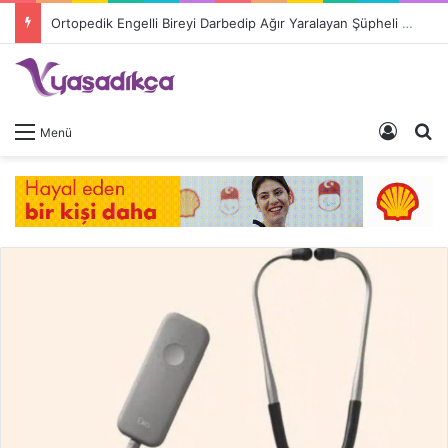
Ortopedik Engelli Bireyi Darbedip Ağır Yaralayan Şüpheli Tutuklandı
Giriş 
A
Menü