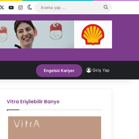
acebook
X
YouTube
Instagram
Dış görünümü değiştir
Arama
yap
...
Giriş Yap
Engelsiz Kariyer
Vitra Erişilebilir Banyo