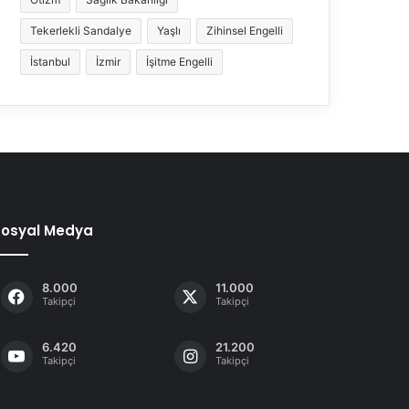
Tekerlekli Sandalye
Yaşlı
Zihinsel Engelli
İstanbul
İzmir
İşitme Engelli
Sosyal Medya
8.000
11.000
Takipçi
Takipçi
6.420
21.200
Takipçi
Takipçi