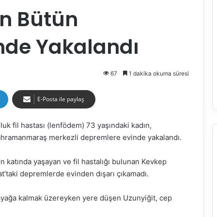
ın Bütün
nde Yakalandı
67
1 dakika okuma süresi
E-Posta ile paylaş
uk fil hastası (lenfödem) 73 yaşındaki kadın,
n Kahramanmaraş merkezli depremlere evinde yakalandı.
n katında yaşayan ve fil hastalığı bulunan Kevkep
at’taki depremlerde evinden dışarı çıkamadı.
ayağa kalmak üzereyken yere düşen Uzunyiğit, cep