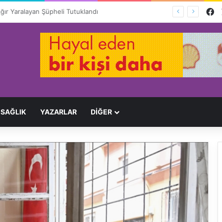
F
Ağır Yaralayan Şüpheli Tutuklandı
SAĞLIK
YAZARLAR
DİĞER