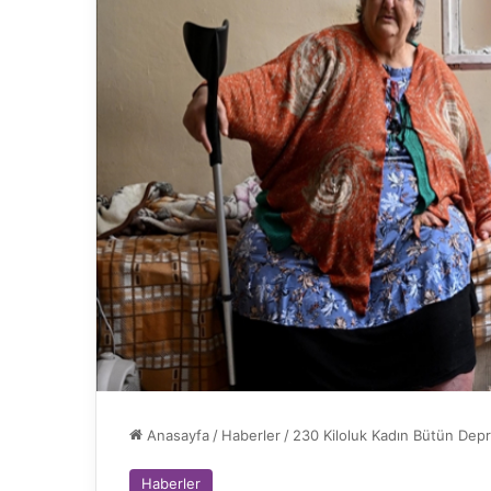
Anasayfa
/
Haberler
/
230 Kiloluk Kadın Bütün Dep
Haberler