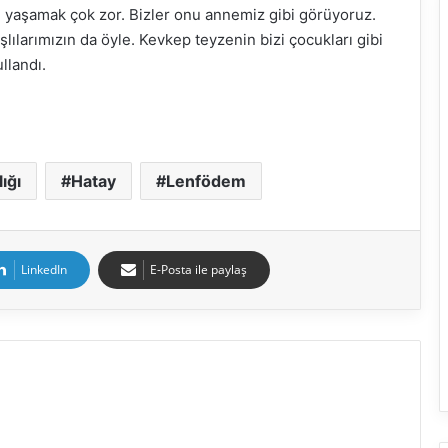
e yaşamak çok zor. Bizler onu annemiz gibi görüyoruz.
lılarımızın da öyle. Kevkep teyzenin bizi çocukları gibi
llandı.
lığı
Hatay
Lenfödem
LinkedIn
E-Posta ile paylaş