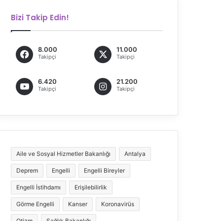
Bizi Takip Edin!
8.000
11.000
Takipçi
Takipçi
6.420
21.200
Takipçi
Takipçi
Aile ve Sosyal Hizmetler Bakanlığı
Antalya
Deprem
Engelli
Engelli Bireyler
Engelli İstihdamı
Erişilebilirlik
Görme Engelli
Kanser
Koronavirüs
Otizm
Sağlık Bakanlığı