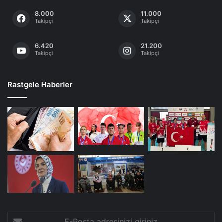
8.000
11.000
Takipçi
Takipçi
6.420
21.200
Takipçi
Takipçi
Rastgele Haberler
E-