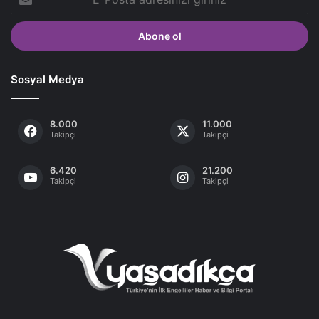
Posta
adresinizi
giriniz
Sosyal Medya
8.000
11.000
Takipçi
Takipçi
6.420
21.200
Takipçi
Takipçi