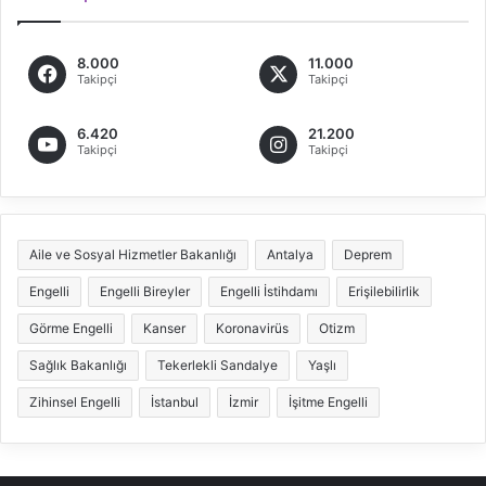
8.000
11.000
Takipçi
Takipçi
6.420
21.200
Takipçi
Takipçi
Aile ve Sosyal Hizmetler Bakanlığı
Antalya
Deprem
Engelli
Engelli Bireyler
Engelli İstihdamı
Erişilebilirlik
Görme Engelli
Kanser
Koronavirüs
Otizm
Sağlık Bakanlığı
Tekerlekli Sandalye
Yaşlı
Zihinsel Engelli
İstanbul
İzmir
İşitme Engelli