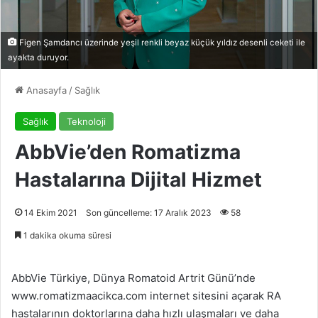
Figen Şamdancı üzerinde yeşil renkli beyaz küçük yıldız desenli ceketi ile
ayakta duruyor.
Anasayfa
/
Sağlık
Sağlık
Teknoloji
AbbVie’den Romatizma
Hastalarına Dijital Hizmet
14 Ekim 2021
Son güncelleme: 17 Aralık 2023
58
1 dakika okuma süresi
AbbVie Türkiye, Dünya Romatoid Artrit Günü’nde
www.romatizmaacikca.com internet sitesini açarak RA
hastalarının doktorlarına daha hızlı ulaşmaları ve daha