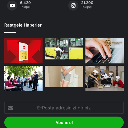
6.420
21.200
Takipçi
Takipçi
Rastgele Haberler
E-
Posta
adresinizi
giriniz