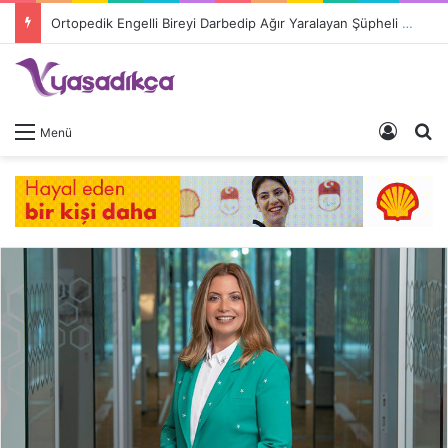
Ortopedik Engelli Bireyi Darbedip Ağır Yaralayan Şüpheli Tutuklandı
Giriş 
A
Menü