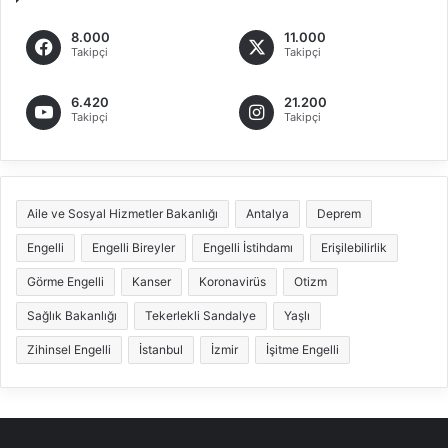
8.000
11.000
Takipçi
Takipçi
6.420
21.200
Takipçi
Takipçi
Aile ve Sosyal Hizmetler Bakanlığı
Antalya
Deprem
Engelli
Engelli Bireyler
Engelli İstihdamı
Erişilebilirlik
Görme Engelli
Kanser
Koronavirüs
Otizm
Sağlık Bakanlığı
Tekerlekli Sandalye
Yaşlı
Zihinsel Engelli
İstanbul
İzmir
İşitme Engelli