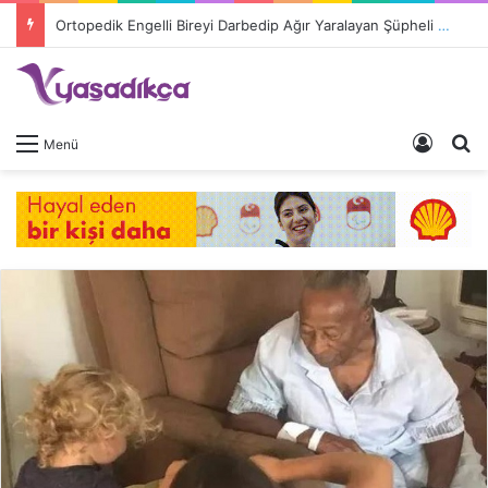
Ortopedik Engelli Bireyi Darbedip Ağır Yaralayan Şüpheli Tutuklandı
Giriş 
A
Menü